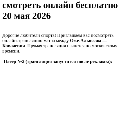
смотреть онлайн бесплатно
20 мая 2026
Дорогие любители спорта! Приглашаем вас посмотреть
онлайн-трансляцию матча между
Оже-Альяссим —
Ковачевич
. Прямая трансляция начнется по московскому
времени.
Плеер №2 (трансляция запустится после рекламы):