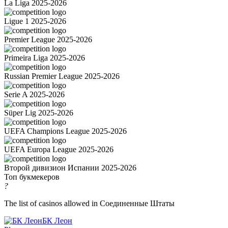
La Liga 2025-2026
Ligue 1 2025-2026
Premier League 2025-2026
Primeira Liga 2025-2026
Russian Premier League 2025-2026
Serie A 2025-2026
Süper Lig 2025-2026
UEFA Champions League 2025-2026
UEFA Europa League 2025-2026
Второй дивизион Испании 2025-2026
Топ букмекеров
?
The list of casinos allowed in Соединенные Штаты
БК Леон