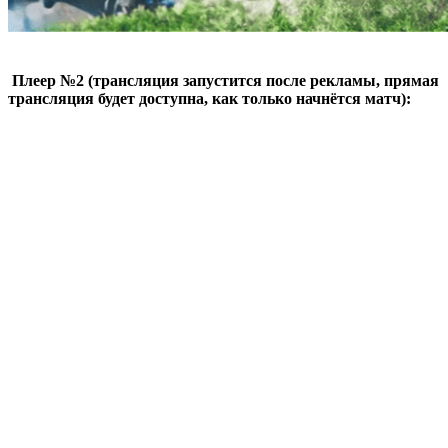
Плеер №2 (трансляция запустится после рекламы, прямая
трансляция будет доступна, как только начнётся матч):