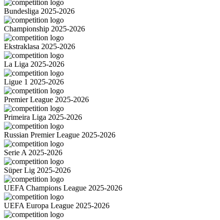
Bundesliga 2025-2026
Championship 2025-2026
Ekstraklasa 2025-2026
La Liga 2025-2026
Ligue 1 2025-2026
Premier League 2025-2026
Primeira Liga 2025-2026
Russian Premier League 2025-2026
Serie A 2025-2026
Süper Lig 2025-2026
UEFA Champions League 2025-2026
UEFA Europa League 2025-2026