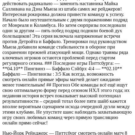
действовать радикально — заменить наставника Майка
Салливана на Дэна Мьюза из штаба самих же рейджеров!
Интересная рокировка должна привести команду к успеху.
Начало было неутешительным с двумя поражениями подряд
от Монреаля и Коламбуса. Но затем сюрпризы последовали
один за другим — пять побед подряд подняли боевой дух
болельщиков! Эта серия включала напряженные встречи
против Детройта и Баффало. Тренировки под руководством
Мьюза добавили команде стабильности в обороне при
сохранении прежней атакующей мощи. Однако травмы ряда
ключевых игроков остаются проблемой перед стартом
регулярного сезона. ### Последние игры Питтсбурга: —
**04.10** Пингвинз — Баффало Сэйбрз: 4:4 — **02.10**
Баффало — Пингвинзы : 3:5 Как всегда, возможность
смотреть онлайн прямые эфиры матчей делает ожидание
менее томительным! ## Прогноз Обе команды всё ещё ищут
свою оптимальную форму перед сезоном НХЛ этого года; их
недавняя история встреч показывает высокий потенциал
результативности – средний тотал более пяти шайб кажется
вполне вероятным сценарием исхода очередной дуэли между
этими клубами. Не упустите шанс наблюдать захватывающую
игру своих любимых команд через прямую трансляцию
онлайн прямо сейчас!
Нью-Йорк Рейнджерс — Питтсбург cмотреть онлайн матч 8