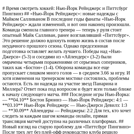
# Время смотреть хоккей: Нью-Йорк Рейнджерс и Питтсбург
Пингвинз ## «Нью-Йорк Рейнджерс»: новые надежды с
Майком Салливаном В последние годы фанаты «Нью-Йорк
Рейнджерс» ждали изменений, и вот они наконец произошли.
Команда сменила главного тренера — теперь у руля стоит
опытный Майк Салливан, ранее возглавлявший «Питтсбург».
Это решение должно вдохнуть новую жизнь в состав после
неудачного прошлого сезона. Однако предсезонная
подготовка оставляет желать лучшего. Победы над «Нью-
Джерси» (5-3) и соседями из «Айлендерс» (3-2) были
омрачены четырьмя поражениями от серьезных соперников,
таких как «Бостон» (1-4). Оборона команды все еще
пропускает слишком много голов — в среднем 3.66 за игру. И
хотя изменения на тренерском мостике состоялись, проблемы
остаются. Есть ли надежда на участие звезд Панарина и
Миллера? Ответ пока под вопросом и будет ясен только ближе
к началу следующего матча. ### Последние игры Нью-Йорка:
— **04.10** Бостон Брюинз — Нью-Йорк Рейнджерс: 4:1 —
**03.10** Нью-Йорк Рейнджерс — Нью-Джерси Девилз: 1:3
— **30.09** Айлендеры — Рейнджеры: 2:2 Для тех, кто хочет
следить за каждым шагом команды онлайн, прямая
трансляция матчей доступна на различных платформах. ##
Новый взгляд на старую проблему для «Питтсбург Пингвинз»
После трех лет без плей-офф руководство клуба решило