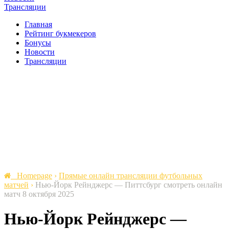
Трансляции
Главная
Рейтинг букмекеров
Бонусы
Новости
Трансляции
Homepage
›
Прямые онлайн трансляции футбольных
матчей
›
Нью-Йорк Рейнджерс — Питтсбург cмотреть онлайн
матч 8 октября 2025
Нью-Йорк Рейнджерс —