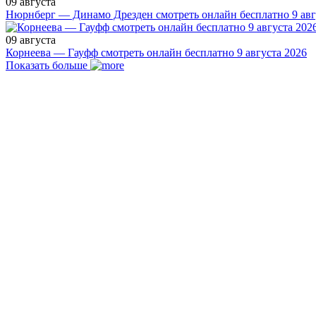
09 августа
Нюрнберг — Динамо Дрезден смотреть онлайн бесплатно 9 авг
09 августа
Корнеева — Гауфф смотреть онлайн бесплатно 9 августа 2026
Показать больше