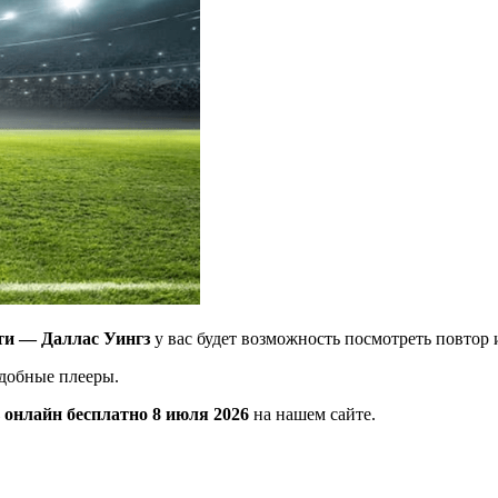
и — Даллас Уингз
у вас будет возможность посмотреть повтор и
удобные плееры.
онлайн бесплатно 8 июля 2026
на нашем сайте.