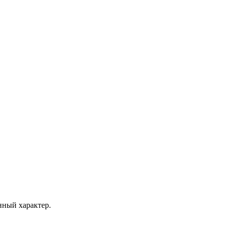
нный характер.