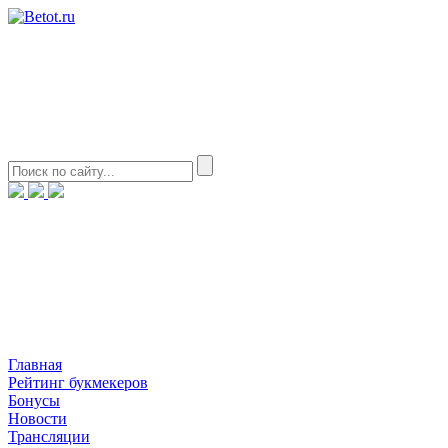
Главная
Рейтинг букмекеров
Бонусы
Новости
Трансляции