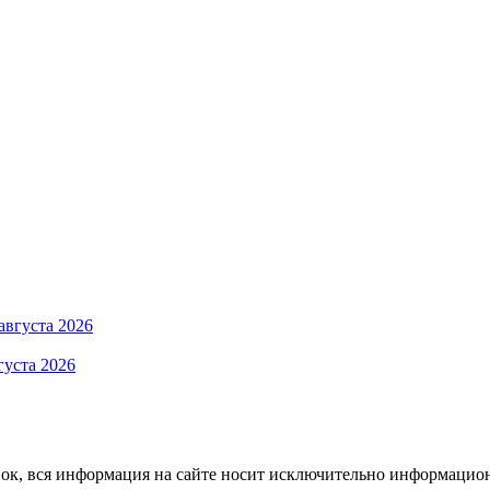
густа 2026
тавок, вся информация на сайте носит исключительно информацио