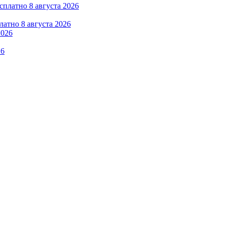
атно 8 августа 2026
26