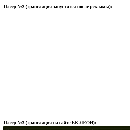
Плеер №2 (трансляция запустится после рекламы):
Плеер №3 (трансляция на сайте БК ЛЕОН):