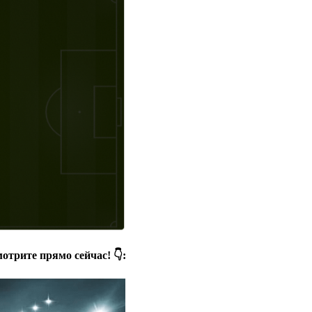
трите прямо сейчас! 👇: