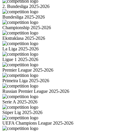
2. Bundesliga 2025-2026
Bundesliga 2025-2026
Championship 2025-2026
Ekstraklasa 2025-2026
La Liga 2025-2026
Ligue 1 2025-2026
Premier League 2025-2026
Primeira Liga 2025-2026
Russian Premier League 2025-2026
Serie A 2025-2026
Süper Lig 2025-2026
UEFA Champions League 2025-2026