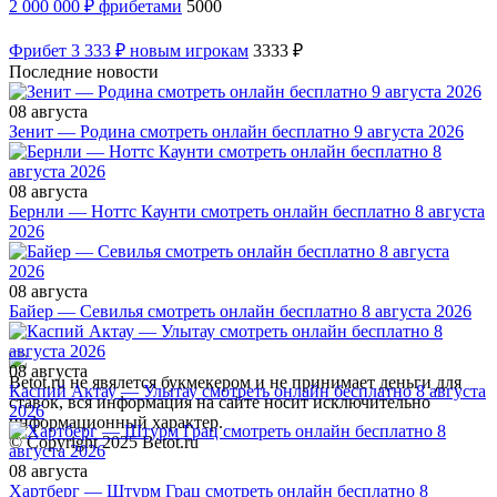
2 000 000 ₽ фрибетами
5000
Фрибет 3 333 ₽ новым игрокам
3333 ₽
Последние новости
08 августа
Зенит — Родина смотреть онлайн бесплатно 9 августа 2026
08 августа
Бернли — Ноттс Каунти смотреть онлайн бесплатно 8 августа
2026
08 августа
Байер — Севилья смотреть онлайн бесплатно 8 августа 2026
08 августа
Betot.ru не явялется букмекером и не принимает деньги для
Каспий Актау — Улытау смотреть онлайн бесплатно 8 августа
ставок, вся информация на сайте носит исключительно
2026
информационный характер.
© Copyright 2025 Betot.ru
08 августа
Хартберг — Штурм Грац смотреть онлайн бесплатно 8