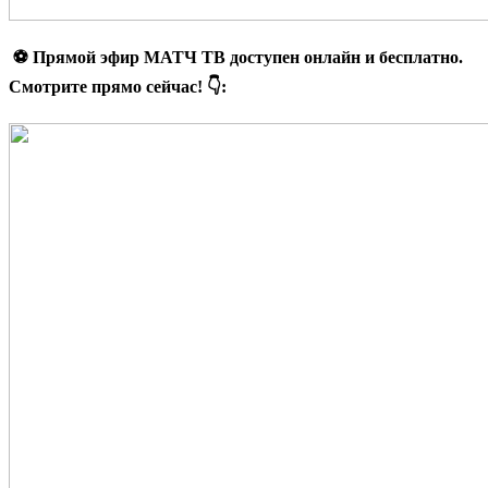
⚽️ Прямой эфир МАТЧ ТВ доступен онлайн и бесплатно.
Смотрите прямо сейчас! 👇: