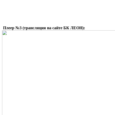
Плеер №3 (трансляция на сайте БК ЛЕОН):