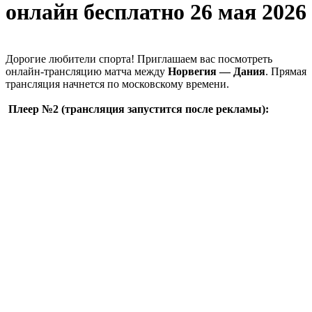
онлайн бесплатно 26 мая 2026
Дорогие любители спорта! Приглашаем вас посмотреть
онлайн-трансляцию матча между
Норвегия — Дания
. Прямая
трансляция начнется по московскому времени.
Плеер №2 (трансляция запустится после рекламы):