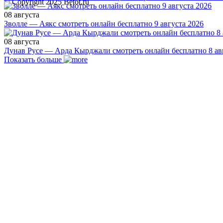
© Copyright 2025 Betot.ru
08 августа
Зволле — Аякс смотреть онлайн бесплатно 9 августа 2026
08 августа
Дунав Русе — Арда Кырджали смотреть онлайн бесплатно 8 ав
Показать больше