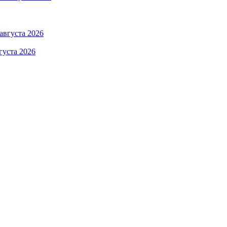
густа 2026