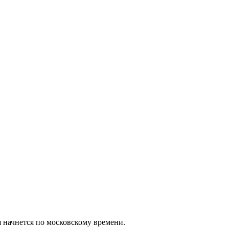
я начнется по московскому времени.