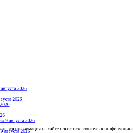
густа 2026
026
тавок, вся информация на сайте носит исключительно информацио
9 августа 2026