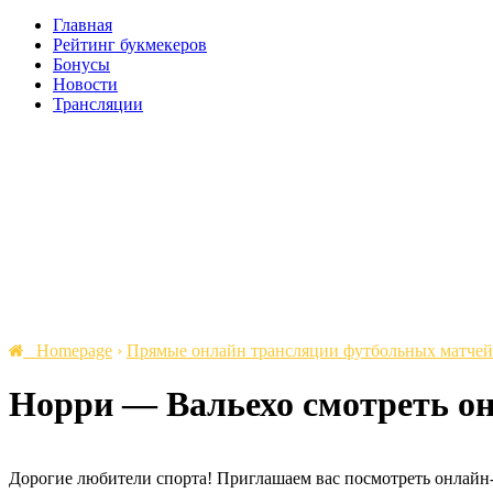
Главная
Рейтинг букмекеров
Бонусы
Новости
Трансляции
Homepage
›
Прямые онлайн трансляции футбольных матчей
Норри — Вальехо смотреть он
Дорогие любители спорта! Приглашаем вас посмотреть онлай