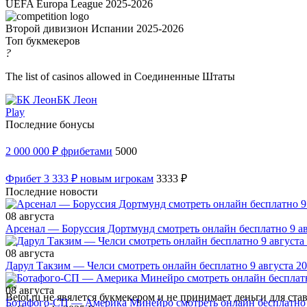
UEFA Europa League 2025-2026
Второй дивизион Испании 2025-2026
Топ букмекеров
?
The list of casinos allowed in Соединенные Штаты
БК Леон
Play
Последние бонусы
2 000 000 ₽ фрибетами
5000
Фрибет 3 333 ₽ новым игрокам
3333 ₽
Последние новости
08 августа
Арсенал — Боруссия Дортмунд смотреть онлайн бесплатно 9 ав
08 августа
Дарул Такзим — Челси смотреть онлайн бесплатно 9 августа 2
08 августа
Betot.ru не явялется букмекером и не принимает деньги для с
Ботафого-СП — Америка Минейро смотреть онлайн бесплатно 