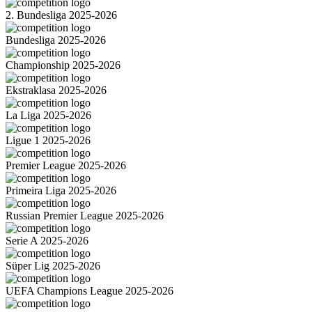
2. Bundesliga 2025-2026
Bundesliga 2025-2026
Championship 2025-2026
Ekstraklasa 2025-2026
La Liga 2025-2026
Ligue 1 2025-2026
Premier League 2025-2026
Primeira Liga 2025-2026
Russian Premier League 2025-2026
Serie A 2025-2026
Süper Lig 2025-2026
UEFA Champions League 2025-2026