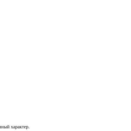
нный характер.