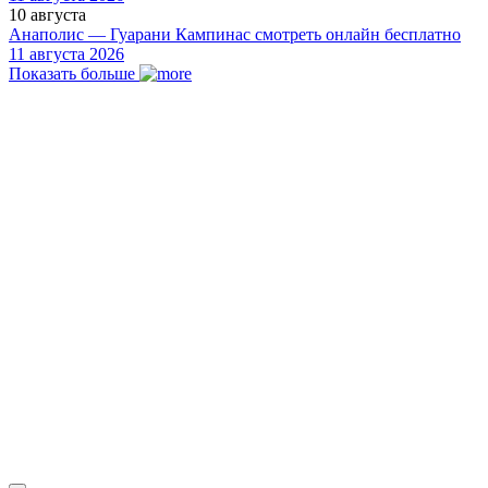
10 августа
Анаполис — Гуарани Кампинас смотреть онлайн бесплатно
11 августа 2026
Показать больше