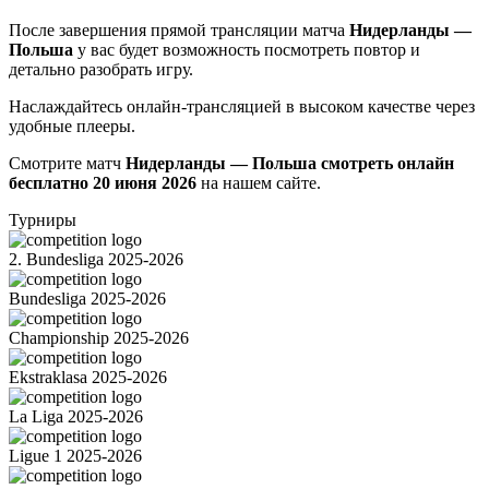
После завершения прямой трансляции матча
Нидерланды —
Польша
у вас будет возможность посмотреть повтор и
детально разобрать игру.
Наслаждайтесь онлайн-трансляцией в высоком качестве через
удобные плееры.
Смотрите матч
Нидерланды — Польша смотреть онлайн
бесплатно 20 июня 2026
на нашем сайте.
Турниры
2. Bundesliga 2025-2026
Bundesliga 2025-2026
Championship 2025-2026
Ekstraklasa 2025-2026
La Liga 2025-2026
Ligue 1 2025-2026