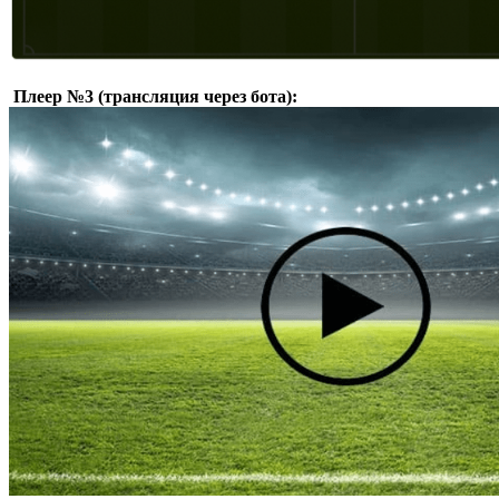
Плеер №3 (трансляция через бота):