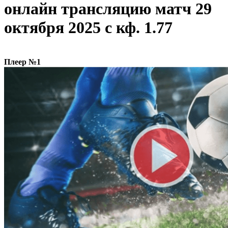
онлайн трансляцию матч 29
октября 2025 с кф. 1.77
Плеер №1