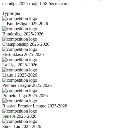
октября 2025 с кф. 1.58 бесплатно.
Турниры
2. Bundesliga 2025-2026
Bundesliga 2025-2026
Championship 2025-2026
Ekstraklasa 2025-2026
La Liga 2025-2026
Ligue 1 2025-2026
Premier League 2025-2026
Primeira Liga 2025-2026
Russian Premier League 2025-2026
Serie A 2025-2026
Süper Lig 2025-2026