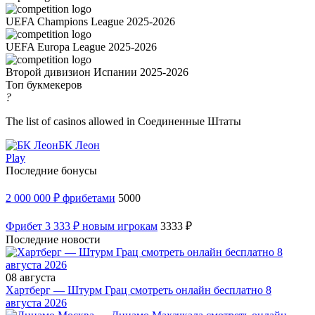
UEFA Champions League 2025-2026
UEFA Europa League 2025-2026
Второй дивизион Испании 2025-2026
Топ букмекеров
?
The list of casinos allowed in Соединенные Штаты
БК Леон
Play
Последние бонусы
2 000 000 ₽ фрибетами
5000
Фрибет 3 333 ₽ новым игрокам
3333 ₽
Последние новости
08 августа
Хартберг — Штурм Грац смотреть онлайн бесплатно 8
августа 2026