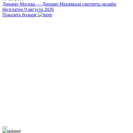
Динамо Москва — Динамо Махачкала смотреть онлайн
бесплатно 9 августа 2026
Показать больше