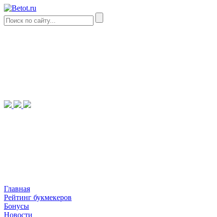
Главная
Рейтинг букмекеров
Бонусы
Новости