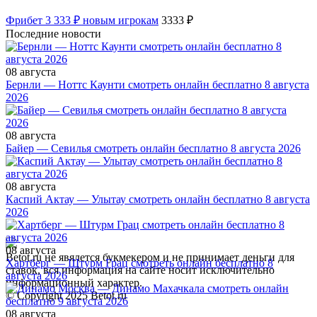
Фрибет 3 333 ₽ новым игрокам
3333 ₽
Последние новости
08 августа
Бернли — Ноттс Каунти смотреть онлайн бесплатно 8 августа
2026
08 августа
Байер — Севилья смотреть онлайн бесплатно 8 августа 2026
08 августа
Каспий Актау — Улытау смотреть онлайн бесплатно 8 августа
2026
08 августа
Betot.ru не явялется букмекером и не принимает деньги для
Хартберг — Штурм Грац смотреть онлайн бесплатно 8
ставок, вся информация на сайте носит исключительно
августа 2026
информационный характер.
© Copyright 2025 Betot.ru
08 августа