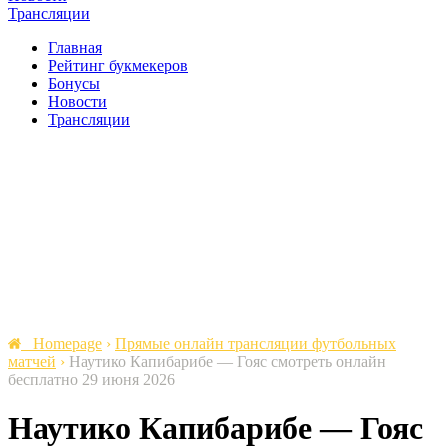
Трансляции
Главная
Рейтинг букмекеров
Бонусы
Новости
Трансляции
Homepage
›
Прямые онлайн трансляции футбольных
матчей
›
Наутико Капибарибе — Гояс смотреть онлайн
бесплатно 29 июня 2026
Наутико Капибарибе — Гояс