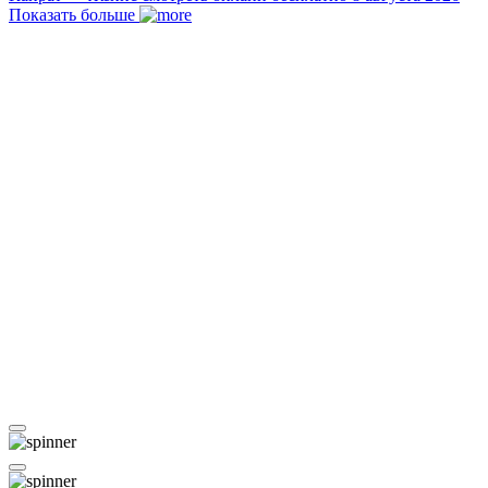
Показать больше