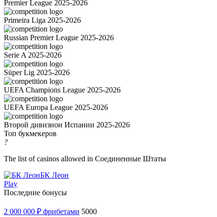
Premier League 2025-2026
Primeira Liga 2025-2026
Russian Premier League 2025-2026
Serie A 2025-2026
Süper Lig 2025-2026
UEFA Champions League 2025-2026
UEFA Europa League 2025-2026
Второй дивизион Испании 2025-2026
Топ букмекеров
?
The list of casinos allowed in Соединенные Штаты
БК Леон
Play
Последние бонусы
2 000 000 ₽ фрибетами
5000