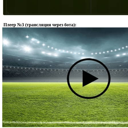
Плеер №3 (трансляция через бота):