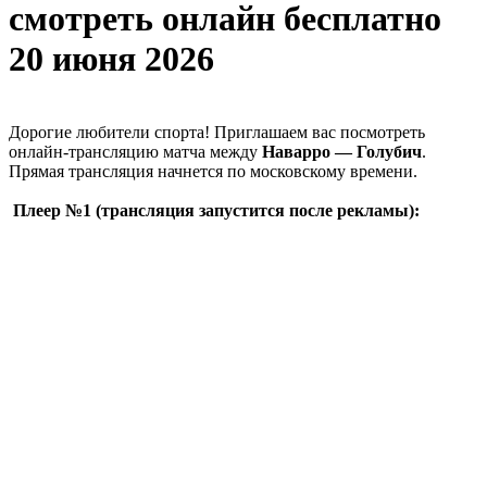
смотреть онлайн бесплатно
20 июня 2026
Дорогие любители спорта! Приглашаем вас посмотреть
онлайн-трансляцию матча между
Наварро — Голубич
.
Прямая трансляция начнется по московскому времени.
Плеер №1 (трансляция запустится после рекламы):