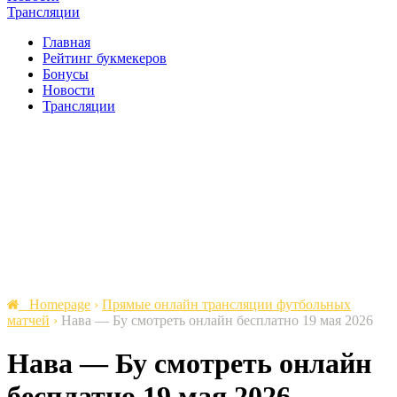
Трансляции
Главная
Рейтинг букмекеров
Бонусы
Новости
Трансляции
Homepage
›
Прямые онлайн трансляции футбольных
матчей
›
Нава — Бу смотреть онлайн бесплатно 19 мая 2026
Нава — Бу смотреть онлайн
бесплатно 19 мая 2026