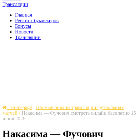
Трансляции
Главная
Рейтинг букмекеров
Бонусы
Новости
Трансляции
Homepage
›
Прямые онлайн трансляции футбольных
матчей
›
Накасима — Фучович смотреть онлайн бесплатно 15
июня 2026
Накасима — Фучович