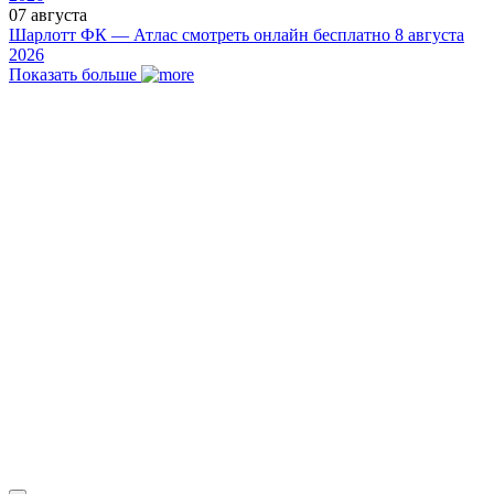
07 августа
Шарлотт ФК — Атлас смотреть онлайн бесплатно 8 августа
2026
Показать больше