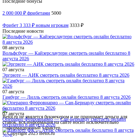
Последние бонусы
2 000 000 ₽ фрибетами
5000
Фрибет 3 333 ₽ новым игрокам
3333 ₽
Последние новости
08 августа
Вольфсбург — Кайзерслаутерн смотреть онлайн бесплатно 8
августа 2026
07 августа
Эргрюте — АИК смотреть онлайн бесплатно 8 августа 2026
07 августа
Гамбург — Лилль смотреть онлайн бесплатно 8 августа 2026
07 августа
Betot.ru не явялется букмекером и не принимает деньги для
Операрио Ферровиарио — Сан-Бернарду смотреть онлайн
ставок, вся информация на сайте носит исключительно
бесплатно 8 августа 2026
информационный характер.
© Copyright 2025 Betot.ru