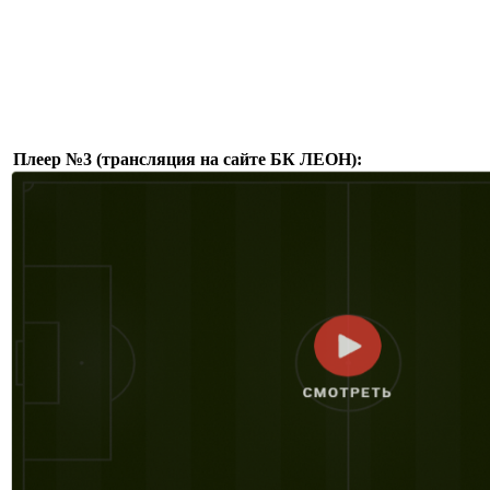
Плеер №3 (трансляция на сайте БК ЛЕОН):