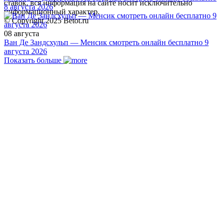
ставок, вся информация на сайте носит исключительно
8 августа 2026
информационный характер.
© Copyright 2025 Betot.ru
08 августа
Ван Де Зандсхульп — Менсик смотреть онлайн бесплатно 9
августа 2026
Показать больше