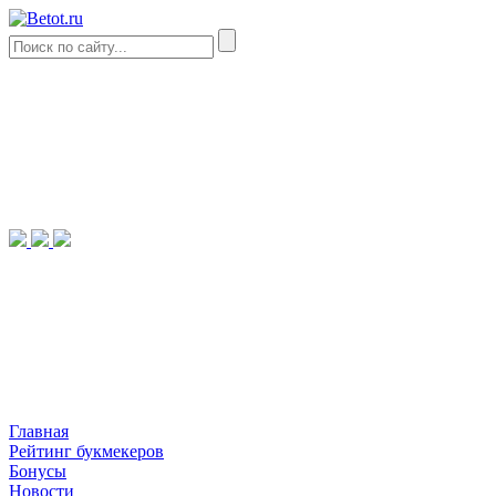
Главная
Рейтинг букмекеров
Бонусы
Новости