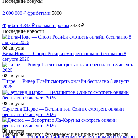
Последние бонусы
2 000 000 ₽ фрибетами
5000
Фрибет 3 333 ₽ новым игрокам
3333 ₽
Последние новости
08 августа
Вила-Нова — Спорт Ресифи смотреть онлайн бесплатно 8
августа 2026
08 августа
Тигре — Ривер Плейт смотреть онлайн бесплатно 8 августа
2026
08 августа
Саутленд Шаркс — Веллингтон Сэйнтс смотреть онлайн
бесплатно 9 августа 2026
08 августа
Betot.ru не явялется букмекером и не принимает деньги для
Дженоа — Депортиво Ла-Корунья смотреть онлайн бесплатно