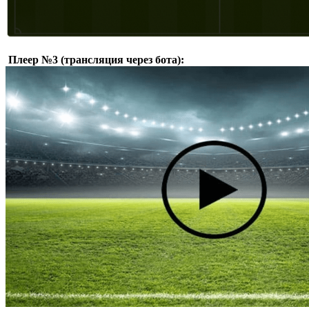
Плеер №3 (трансляция через бота):