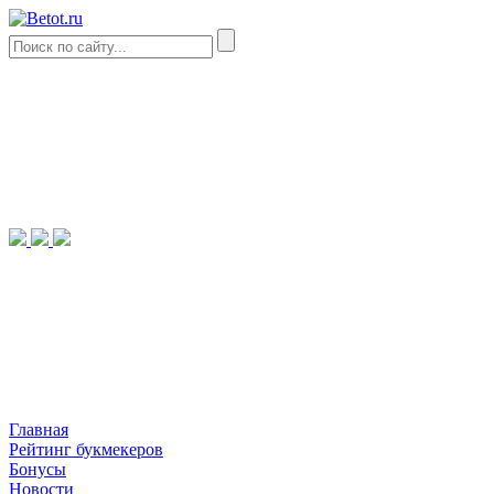
Главная
Рейтинг букмекеров
Бонусы
Новости