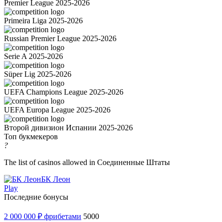
Premier League 2025-2026
Primeira Liga 2025-2026
Russian Premier League 2025-2026
Serie A 2025-2026
Süper Lig 2025-2026
UEFA Champions League 2025-2026
UEFA Europa League 2025-2026
Второй дивизион Испании 2025-2026
Топ букмекеров
?
The list of casinos allowed in Соединенные Штаты
БК Леон
Play
Последние бонусы
2 000 000 ₽ фрибетами
5000