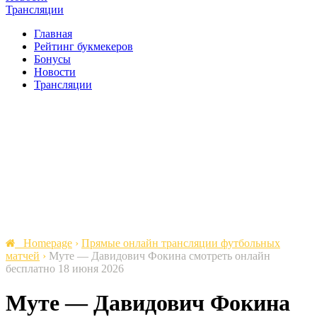
Трансляции
Главная
Рейтинг букмекеров
Бонусы
Новости
Трансляции
Homepage
›
Прямые онлайн трансляции футбольных
матчей
›
Муте — Давидович Фокина смотреть онлайн
бесплатно 18 июня 2026
Муте — Давидович Фокина