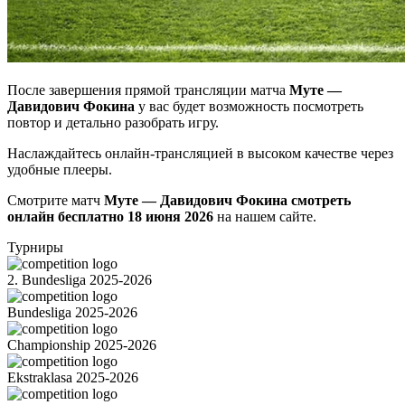
После завершения прямой трансляции матча
Муте —
Давидович Фокина
у вас будет возможность посмотреть
повтор и детально разобрать игру.
Наслаждайтесь онлайн-трансляцией в высоком качестве через
удобные плееры.
Смотрите матч
Муте — Давидович Фокина смотреть
онлайн бесплатно 18 июня 2026
на нашем сайте.
Турниры
2. Bundesliga 2025-2026
Bundesliga 2025-2026
Championship 2025-2026
Ekstraklasa 2025-2026