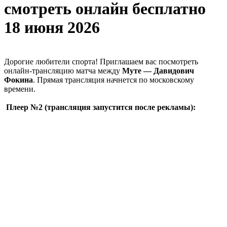
смотреть онлайн бесплатно
18 июня 2026
Дорогие любители спорта! Приглашаем вас посмотреть
онлайн-трансляцию матча между
Муте — Давидович
Фокина
. Прямая трансляция начнется по московскому
времени.
Плеер №2 (трансляция запустится после рекламы):