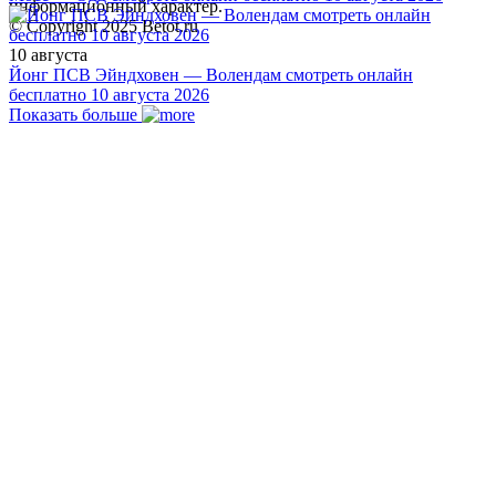
информационный характер.
© Copyright 2025 Betot.ru
10 августа
Йонг ПСВ Эйндховен — Волендам смотреть онлайн
бесплатно 10 августа 2026
Показать больше