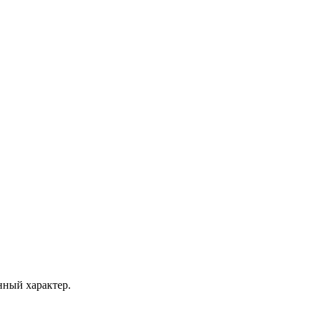
нный характер.