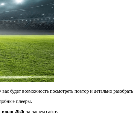
 вас будет возможность посмотреть повтор и детально разобрать 
удобные плееры.
 июля 2026
на нашем сайте.