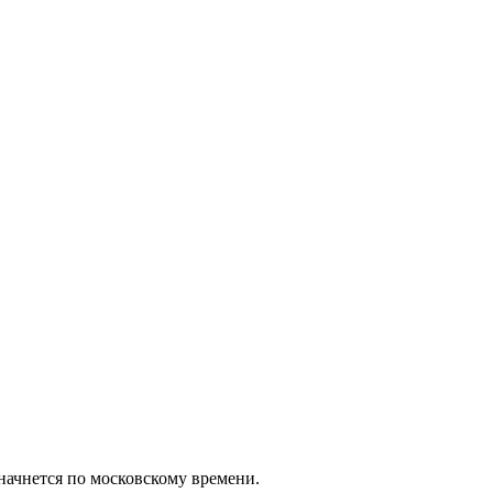
начнется по московскому времени.