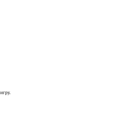
игру.