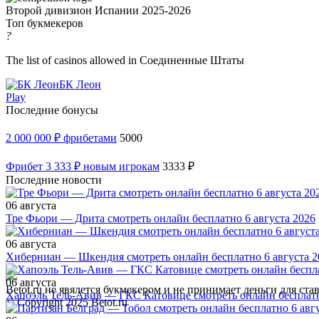
Второй дивизион Испании 2025-2026
Топ букмекеров
?
The list of casinos allowed in Соединенные Штаты
БК Леон
Play
Последние бонусы
2 000 000 ₽ фрибетами
5000
Фрибет 3 333 ₽ новым игрокам
3333 ₽
Последние новости
06 августа
Тре Фьори — Дрита смотреть онлайн бесплатно 6 августа 2026
06 августа
Хиберниан — Шкендия смотреть онлайн бесплатно 6 августа 2
06 августа
Betot.ru не явялется букмекером и не принимает деньги для с
Хапоэль Тель-Авив — ГКС Катовице смотреть онлайн бесплатн
© Copyright 2025 Betot.ru