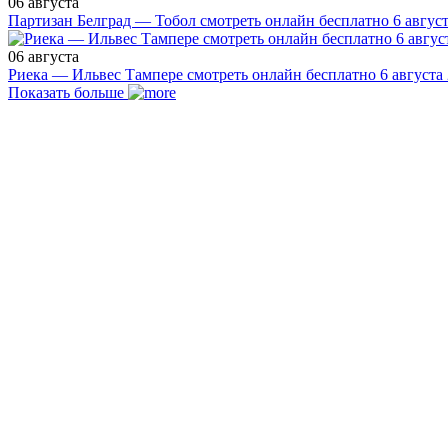
06 августа
Партизан Белград — Тобол смотреть онлайн бесплатно 6 август
06 августа
Риека — Ильвес Тампере смотреть онлайн бесплатно 6 августа
Показать больше