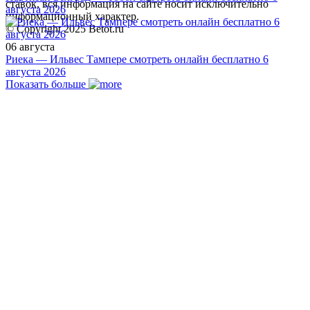
ставок, вся информация на сайте носит исключительно
августа 2026
информационный характер.
© Copyright 2025 Betot.ru
06 августа
Риека — Ильвес Тампере смотреть онлайн бесплатно 6
августа 2026
Показать больше