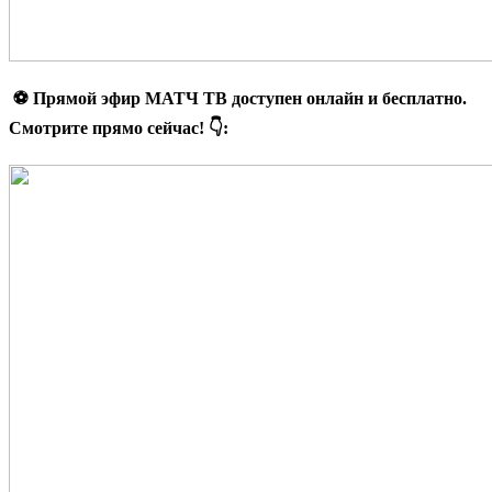
⚽️ Прямой эфир МАТЧ ТВ доступен онлайн и бесплатно.
Смотрите прямо сейчас! 👇: