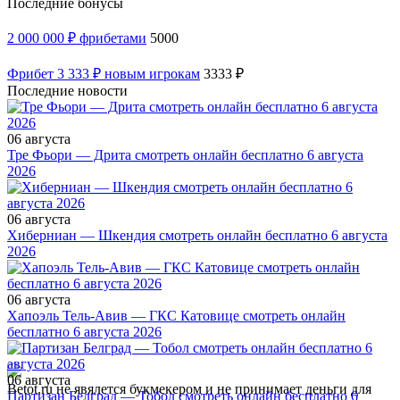
Последние бонусы
2 000 000 ₽ фрибетами
5000
Фрибет 3 333 ₽ новым игрокам
3333 ₽
Последние новости
06 августа
Тре Фьори — Дрита смотреть онлайн бесплатно 6 августа
2026
06 августа
Хиберниан — Шкендия смотреть онлайн бесплатно 6 августа
2026
06 августа
Хапоэль Тель-Авив — ГКС Катовице смотреть онлайн
бесплатно 6 августа 2026
06 августа
Betot.ru не явялется букмекером и не принимает деньги для
Партизан Белград — Тобол смотреть онлайн бесплатно 6