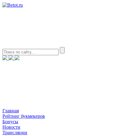
Главная
Рейтинг букмекеров
Бонусы
Новости
Трансляции