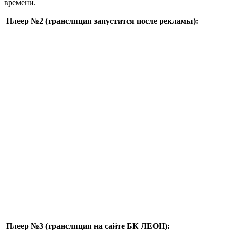
времени.
Плеер №2 (трансляция запустится после рекламы):
Плеер №3 (трансляция на сайте БК ЛЕОН):