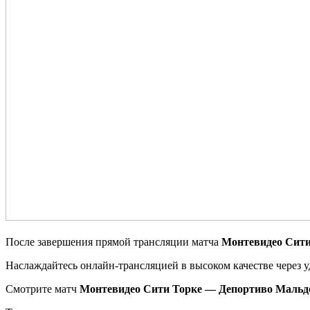
После завершения прямой трансляции матча
Монтевидео Сити
Наслаждайтесь онлайн-трансляцией в высоком качестве через 
Смотрите матч
Монтевидео Сити Торке — Депортиво Мальдон