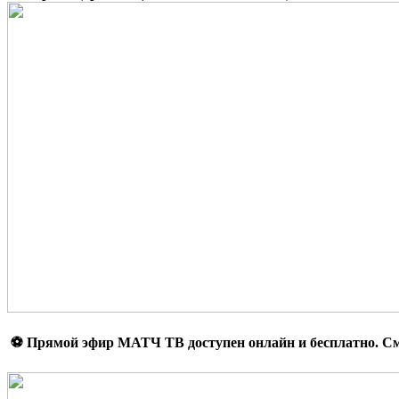
⚽️ Прямой эфир МАТЧ ТВ доступен онлайн и бесплатно. Смо