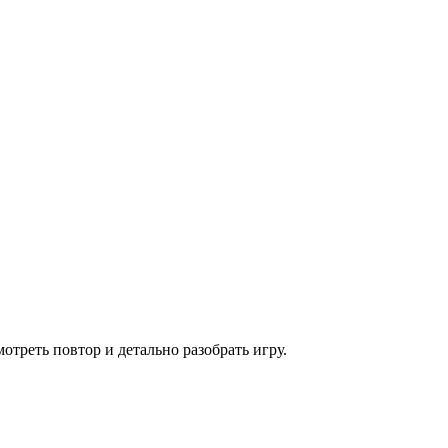
отреть повтор и детально разобрать игру.