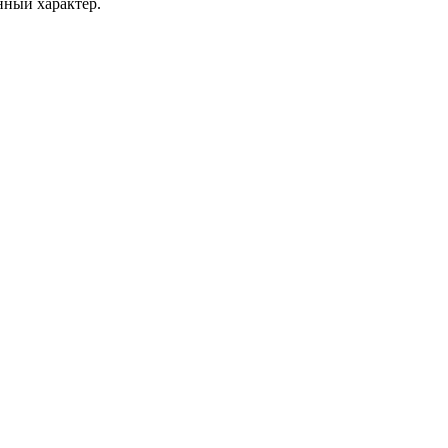
нный характер.