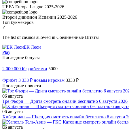
UEFA Europa League 2025-2026
Второй дивизион Испании 2025-2026
Топ букмекеров
?
The list of casinos allowed in Соединенные Штаты
БК Леон
Play
Последние бонусы
2 000 000 ₽ фрибетами
5000
Фрибет 3 333 ₽ новым игрокам
3333 ₽
Последние новости
06 августа
Тре Фьори — Дрита смотреть онлайн бесплатно 6 августа 2026
06 августа
Хиберниан — Шкендия смотреть онлайн бесплатно 6 августа 2
06 августа