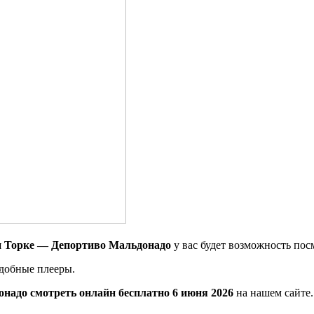
 Торке — Депортиво Мальдонадо
у вас будет возможность посм
удобные плееры.
адо смотреть онлайн бесплатно 6 июня 2026
на нашем сайте.