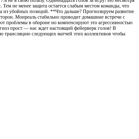
4 не в свою пользу. Одиннадцать голов за игру! Но несмотря
 Тем не менее защита остается слабым местом команды, что
а из убойных позиций. **Что дальше? Прогнозируем развитие
сторон. Монреаль стабильно проводит домашние встречи с
еют проблемы в обороне но компенсируют это агрессивностью
огноз прост — нас ждет настоящий фейерверк голов! В
мую трансляцию следующих матчей этих коллективов чтобы