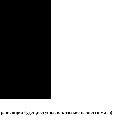
ансляция будет доступна, как только начнётся матч):