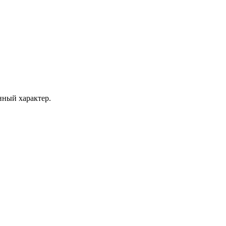
нный характер.