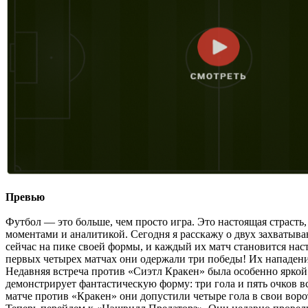
Превью
Футбол — это больше, чем просто игра. Это настоящая страсть
моментами и аналитикой. Сегодня я расскажу о двух захваты
сейчас на пике своей формы, и каждый их матч становится на
первых четырех матчах они одержали три победы! Их нападени
Недавняя встреча против «Сиэтл Кракен» была особенно яркой 
демонстрирует фантастическую форму: три гола и пять очков в
матче против «Кракен» они допустили четыре гола в свои воро