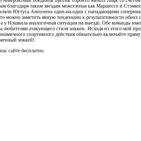
 невероятный поединок против Торонто Мейпл Лифс со счетом 7:
м благодаря таким звездам межсезонья как Маршессо и Стэмкос.
тавляли Юстуса Аннунена один-на-один с нападающими соперник
 то можно заметить явную тенденцию к результативности обеих 
 а у Нэшвила аналогичная ситуация на выезде. Обе команды им
а любителям атакующего стиля хоккея.. Исходя из этого мой пр
 динамичного спортивного действия обязательно включайте пря
менный хоккей!.
нас сайте бесплатно.