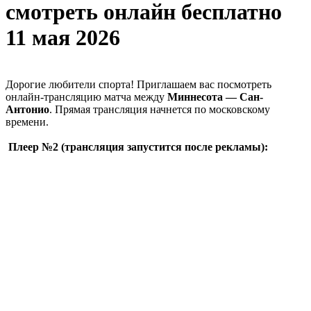
смотреть онлайн бесплатно
11 мая 2026
Дорогие любители спорта! Приглашаем вас посмотреть
онлайн-трансляцию матча между
Миннесота — Сан-
Антонио
. Прямая трансляция начнется по московскому
времени.
Плеер №2 (трансляция запустится после рекламы):