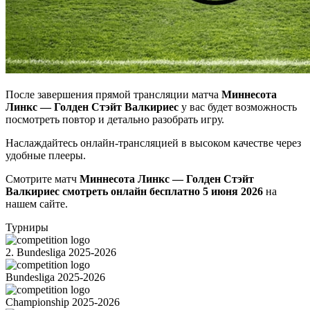
После завершения прямой трансляции матча
Миннесота
Линкс — Голден Стэйт Валкириес
у вас будет возможность
посмотреть повтор и детально разобрать игру.
Наслаждайтесь онлайн-трансляцией в высоком качестве через
удобные плееры.
Смотрите матч
Миннесота Линкс — Голден Стэйт
Валкириес смотреть онлайн бесплатно 5 июня 2026
на
нашем сайте.
Турниры
2. Bundesliga 2025-2026
Bundesliga 2025-2026
Championship 2025-2026