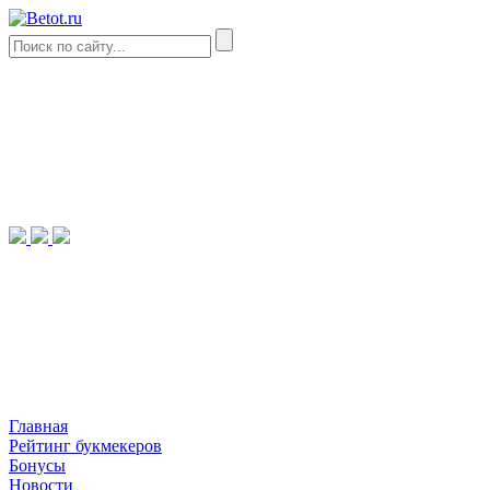
Главная
Рейтинг букмекеров
Бонусы
Новости