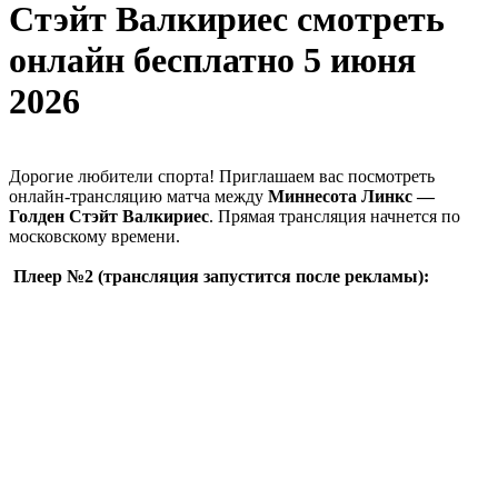
Стэйт Валкириес смотреть
онлайн бесплатно 5 июня
2026
Дорогие любители спорта! Приглашаем вас посмотреть
онлайн-трансляцию матча между
Миннесота Линкс —
Голден Стэйт Валкириес
. Прямая трансляция начнется по
московскому времени.
Плеер №2 (трансляция запустится после рекламы):