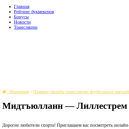
Главная
Рейтинг букмекеров
Бонусы
Новости
Трансляции
Homepage
›
Прямые онлайн трансляции футбольных матчей
Мидтъюлланн — Лиллестрем с
Дорогие любители спорта! Приглашаем вас посмотреть онлай