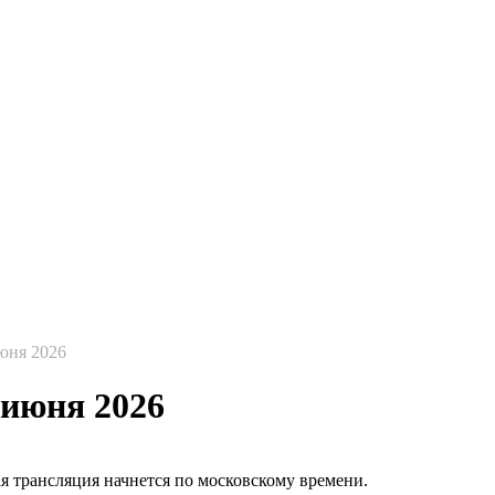
юня 2026
 июня 2026
ая трансляция начнется по московскому времени.