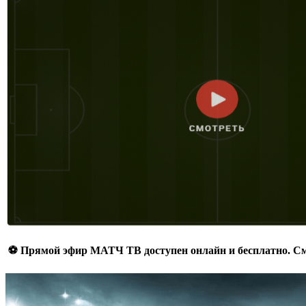
⚽️ Прямой эфир МАТЧ ТВ доступен онлайн и бесплатно. Смо