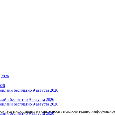
026
айн бесплатно 9 августа 2026
тавок, вся информация на сайте носит исключительно информацио
айн бесплатно 9 августа 2026