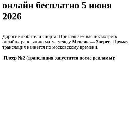
онлайн бесплатно 5 июня
2026
Дорогие любители спорта! Приглашаем вас посмотреть
онлайн-трансляцию матча между
Менсик — Зверев
. Прямая
трансляция начнется по московскому времени.
Плеер №2 (трансляция запустится после рекламы):