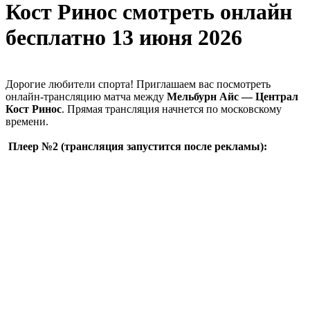
Кост Ринос смотреть онлайн
бесплатно 13 июня 2026
Дорогие любители спорта! Приглашаем вас посмотреть
онлайн-трансляцию матча между
Мельбурн Айс — Централ
Кост Ринос
. Прямая трансляция начнется по московскому
времени.
Плеер №2 (трансляция запустится после рекламы):