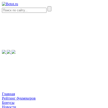
Главная
Рейтинг букмекеров
Бонусы
Новости