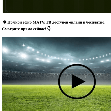
⚽️ Прямой эфир МАТЧ ТВ доступен онлайн и бесплатно.
Смотрите прямо сейчас! 👇: