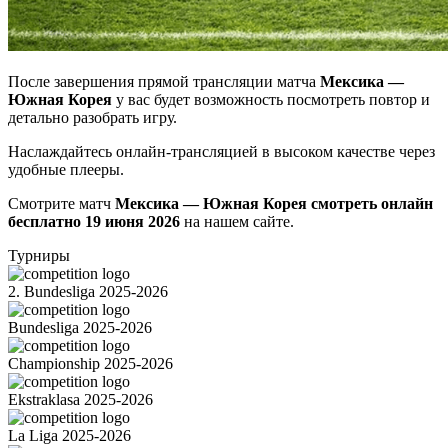
После завершения прямой трансляции матча
Мексика —
Южная Корея
у вас будет возможность посмотреть повтор и
детально разобрать игру.
Наслаждайтесь онлайн-трансляцией в высоком качестве через
удобные плееры.
Смотрите матч
Мексика — Южная Корея смотреть онлайн
бесплатно 19 июня 2026
на нашем сайте.
Турниры
2. Bundesliga 2025-2026
Bundesliga 2025-2026
Championship 2025-2026
Ekstraklasa 2025-2026
La Liga 2025-2026