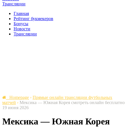
Трансляции
Главная
Рейтинг букмекеров
Бонусы
Новости
Трансляции
Homepage
›
Прямые онлайн трансляции футбольных
матчей
›
Мексика — Южная Корея смотреть онлайн бесплатно
19 июня 2026
Мексика — Южная Корея