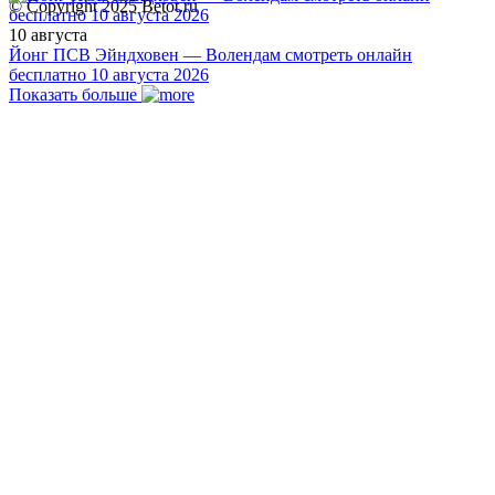
© Copyright 2025 Betot.ru
10 августа
Йонг ПСВ Эйндховен — Волендам смотреть онлайн
бесплатно 10 августа 2026
Показать больше