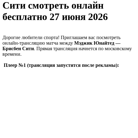
Сити смотреть онлайн
бесплатно 27 июня 2026
Дорогие любители спорта! Приглашаем вас посмотреть
онлайн-трансляцию матча между
Мэджик Юнайтед —
Брисбен Сити
. Прямая трансляция начнется по московскому
времени.
Плеер №1 (трансляция запустится после рекламы):