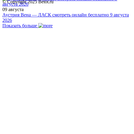
© Copyright 2025 Betot.ru
09 августа
Аустрия Вена — ЛАСК смотреть онлайн бесплатно 9 августа
2026
Показать больше