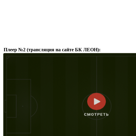
Плеер №2 (трансляция на сайте БК ЛЕОН):