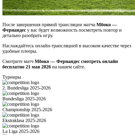
После завершения прямой трансляции матча
Мбоко —
Фернандес
у вас будет возможность посмотреть повтор и
детально разобрать игру.
Наслаждайтесь онлайн-трансляцией в высоком качестве через
удобные плееры.
Смотрите матч
Мбоко — Фернандес смотреть онлайн
бесплатно 21 мая 2026
на нашем сайте.
Турниры
2. Bundesliga 2025-2026
Bundesliga 2025-2026
Championship 2025-2026
Ekstraklasa 2025-2026
La Liga 2025-2026