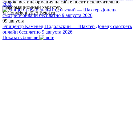
ставок, вся информация на сайте носит исключительно
2026
информационный характер.
© Copyright 2025 Betot.ru
09 августа
Эпицентр Каменец-Подольский — Шахтер Донецк смотреть
онлайн бесплатно 9 августа 2026
Показать больше