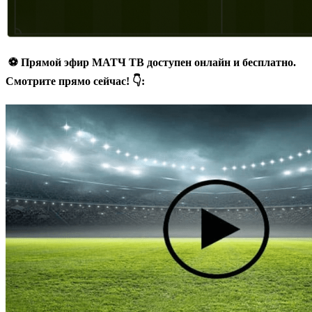
⚽️ Прямой эфир МАТЧ ТВ доступен онлайн и бесплатно.
Смотрите прямо сейчас! 👇: