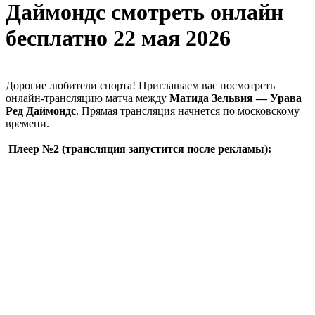
Даймондс смотреть онлайн
бесплатно 22 мая 2026
Дорогие любители спорта! Приглашаем вас посмотреть
онлайн-трансляцию матча между
Матида Зельвия — Урава
Ред Даймондс
. Прямая трансляция начнется по московскому
времени.
Плеер №2 (трансляция запустится после рекламы):