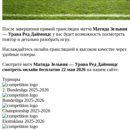
После завершения прямой трансляции матча
Матида Зельвия
— Урава Ред Даймондс
у вас будет возможность посмотреть
повтор и детально разобрать игру.
Наслаждайтесь онлайн-трансляцией в высоком качестве через
удобные плееры.
Смотрите матч
Матида Зельвия — Урава Ред Даймондс
смотреть онлайн бесплатно 22 мая 2026
на нашем сайте.
Турниры
2. Bundesliga 2025-2026
Bundesliga 2025-2026
Championship 2025-2026
Ekstraklasa 2025-2026