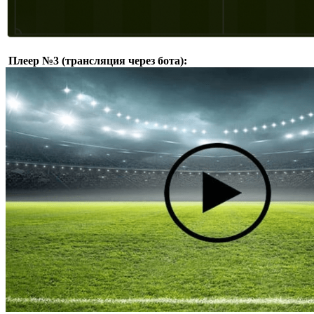
Плеер №3 (трансляция через бота):