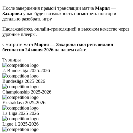
После завершения прямой трансляции матча
Мария —
Захарова
у вас будет возможность посмотреть повтор и
детально разобрать игру.
Наслаждайтесь онлайн-трансляцией в высоком качестве через
удобные плееры.
Смотрите матч
Мария — Захарова смотреть онлайн
бесплатно 24 июня 2026
на нашем сайте.
Турниры
2. Bundesliga 2025-2026
Bundesliga 2025-2026
Championship 2025-2026
Ekstraklasa 2025-2026
La Liga 2025-2026
Ligue 1 2025-2026