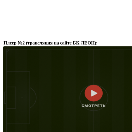
Плеер №2 (трансляция на сайте БК ЛЕОН):