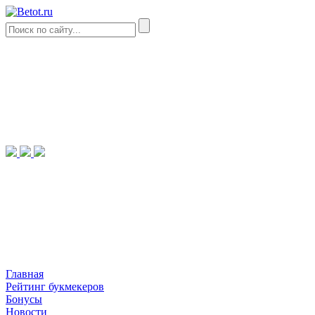
Главная
Рейтинг букмекеров
Бонусы
Новости