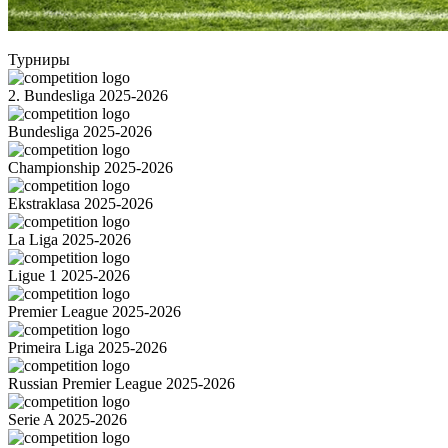
Турниры
2. Bundesliga 2025-2026
Bundesliga 2025-2026
Championship 2025-2026
Ekstraklasa 2025-2026
La Liga 2025-2026
Ligue 1 2025-2026
Premier League 2025-2026
Primeira Liga 2025-2026
Russian Premier League 2025-2026
Serie A 2025-2026