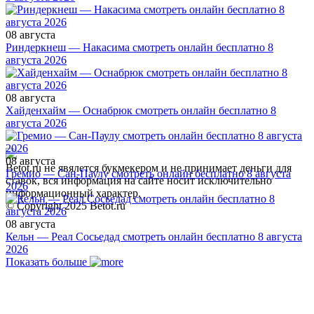
08 августа
Риндеркнеш — Накасима смотреть онлайн бесплатно 8
августа 2026
08 августа
Хайденхайм — Оснабрюк смотреть онлайн бесплатно 8
августа 2026
08 августа
Betot.ru не явялется букмекером и не принимает деньги для
Гремио — Сан-Паулу смотреть онлайн бесплатно 8 августа
ставок, вся информация на сайте носит исключительно
2026
информационный характер.
© Copyright 2025 Betot.ru
08 августа
Кельн — Реал Сосьедад смотреть онлайн бесплатно 8 августа
2026
Показать больше