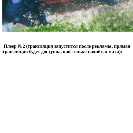
Плеер №2 (трансляция запустится после рекламы, прямая
трансляция будет доступна, как только начнётся матч):