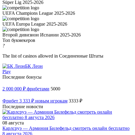
Süper Lig 2025-2026
UEFA Champions League 2025-2026
UEFA Europa League 2025-2026
Второй дивизион Испании 2025-2026
Топ букмекеров
?
The list of casinos allowed in Соединенные Штаты
БК Леон
Play
Последние бонусы
2 000 000 ₽ фрибетами
5000
Фрибет 3 333 ₽ новым игрокам
3333 ₽
Последние новости
08 августа
Карлсруэ — Арминия Билефельд смотреть онлайн бесплатно
8 августа 2026