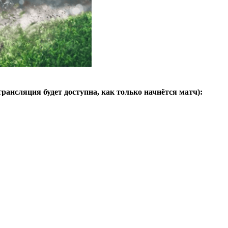
ансляция будет доступна, как только начнётся матч):