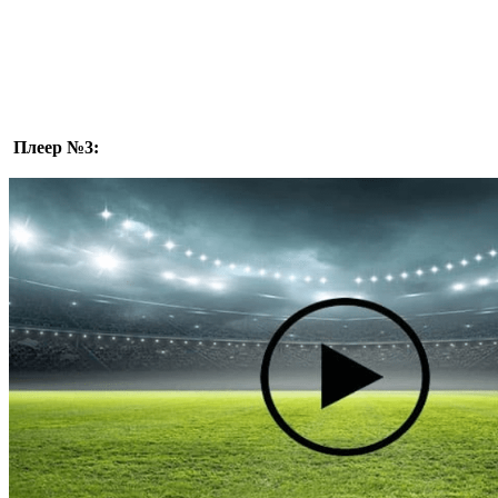
Плеер №3: