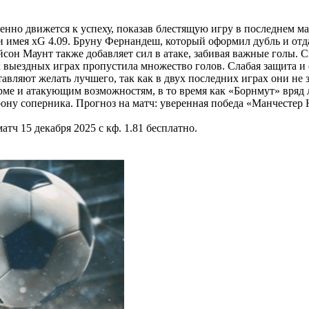
но движется к успеху, показав блестящую игру в последнем мат
 имея xG 4.09. Бруну Фернандеш, который оформил дубль и отда
йсон Маунт также добавляет сил в атаке, забивая важные голы
 выездных играх пропустила множество голов. Слабая защита и 
ляют желать лучшего, так как в двух последних играх они не з
ме и атакующим возможностям, в то время как «Борнмут» вряд 
рону соперника. Прогноз на матч: уверенная победа «Манчестер
ч 15 декабря 2025 с кф. 1.81 бесплатно.