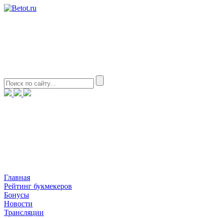
Главная
Рейтинг букмекеров
Бонусы
Новости
Трансляции