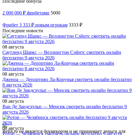
Последние бонусы
2 000 000 ₽ фрибетами
5000
Фрибет 3 333 ₽ новым игрокам
3333 ₽
Последние новости
08 августа
Саутленд Шаркс — Веллингтон Сэйнтс смотреть онлайн
бесплатно 9 августа 2026
08 августа
Дженоа — Депортиво Ла-Корунья смотреть онлайн бесплатно
8 августа 2026
08 августа
Ван Де Зандсхульп — Менсик смотреть онлайн бесплатно 9
августа 2026
08 августа
Betot.ru не явялется букмекером и не принимает деньги для
Ротор — Челябинск смотреть онлайн бесплатно 9 августа