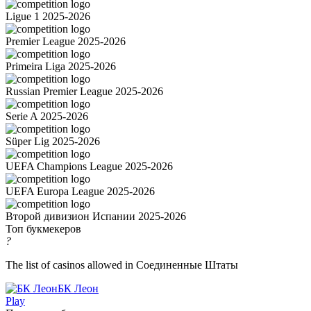
Ligue 1 2025-2026
Premier League 2025-2026
Primeira Liga 2025-2026
Russian Premier League 2025-2026
Serie A 2025-2026
Süper Lig 2025-2026
UEFA Champions League 2025-2026
UEFA Europa League 2025-2026
Второй дивизион Испании 2025-2026
Топ букмекеров
?
The list of casinos allowed in Соединенные Штаты
БК Леон
Play