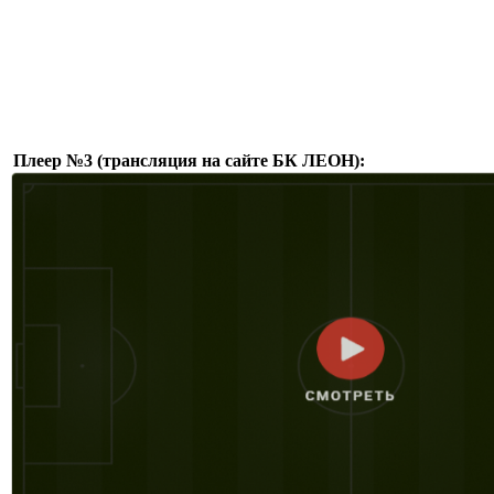
Плеер №3 (трансляция на сайте БК ЛЕОН):