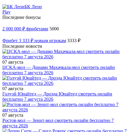
БК Леон
Play
Последние бонусы
2 000 000 ₽ фрибетами
5000
Фрибет 3 333 ₽ новым игрокам
3333 ₽
Последние новости
07 августа
ЦСКА-мол — Динамо Махачкала-мол смотреть онлайн
бесплатно 7 августа 2026
07 августа
Голуэй Юнайтед — Дроэда Юнайтед смотреть онлайн
бесплатно 7 августа 2026
07 августа
Ростов-мол — Зенит-мол смотреть онлайн бесплатно 7
августа 2026