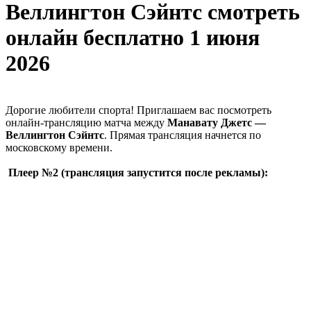
Веллингтон Сэйнтс смотреть
онлайн бесплатно 1 июня
2026
Дорогие любители спорта! Приглашаем вас посмотреть
онлайн-трансляцию матча между
Манавату Джетс —
Веллингтон Сэйнтс
. Прямая трансляция начнется по
московскому времени.
Плеер №2 (трансляция запустится после рекламы):