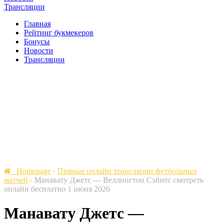
Трансляции
Главная
Рейтинг букмекеров
Бонусы
Новости
Трансляции
Homepage
›
Прямые онлайн трансляции футбольных
матчей
›
Манавату Джетс — Веллингтон Сэйнтс смотреть
онлайн бесплатно 1 июня 2026
Манавату Джетс —