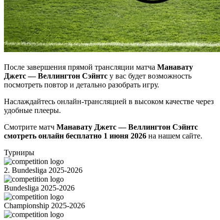
После завершения прямой трансляции матча
Манавату
Джетс — Веллингтон Сэйнтс
у вас будет возможность
посмотреть повтор и детально разобрать игру.
Наслаждайтесь онлайн-трансляцией в высоком качестве через
удобные плееры.
Смотрите матч
Манавату Джетс — Веллингтон Сэйнтс
смотреть онлайн бесплатно 1 июня 2026
на нашем сайте.
Турниры
2. Bundesliga 2025-2026
Bundesliga 2025-2026
Championship 2025-2026