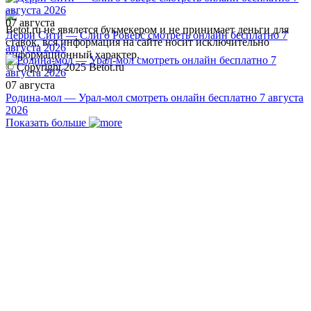
07 августа
Betot.ru не явялется букмекером и не принимает деньги для
Дерри Сити — Слиго Роверс смотреть онлайн бесплатно 7
ставок, вся информация на сайте носит исключительно
августа 2026
информационный характер.
© Copyright 2025 Betot.ru
07 августа
Родина-мол — Урал-мол смотреть онлайн бесплатно 7 августа
2026
Показать больше