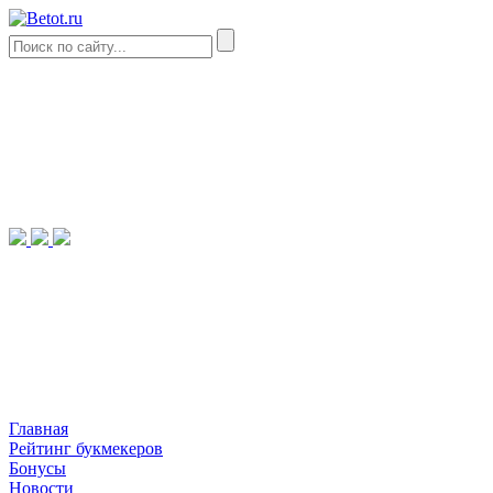
Главная
Рейтинг букмекеров
Бонусы
Новости