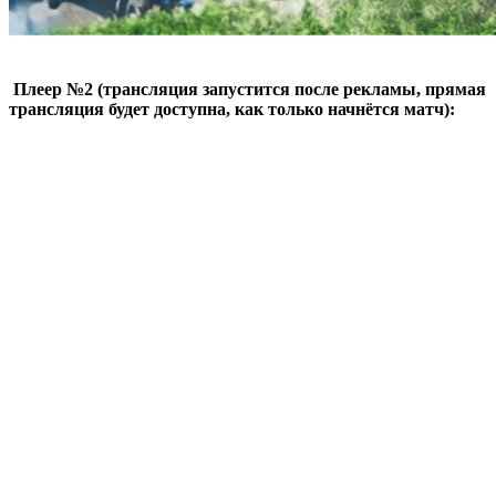
Плеер №2 (трансляция запустится после рекламы, прямая
трансляция будет доступна, как только начнётся матч):