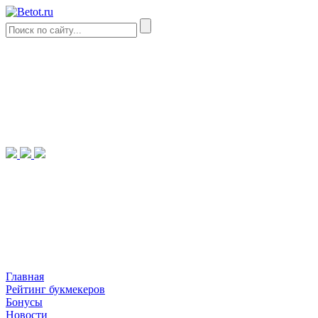
Главная
Рейтинг букмекеров
Бонусы
Новости