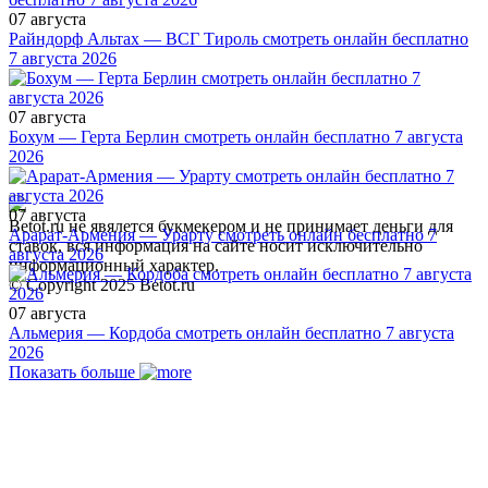
07 августа
Райндорф Альтах — ВСГ Тироль смотреть онлайн бесплатно
7 августа 2026
07 августа
Бохум — Герта Берлин смотреть онлайн бесплатно 7 августа
2026
07 августа
Betot.ru не явялется букмекером и не принимает деньги для
Арарат-Армения — Урарту смотреть онлайн бесплатно 7
ставок, вся информация на сайте носит исключительно
августа 2026
информационный характер.
© Copyright 2025 Betot.ru
07 августа
Альмерия — Кордоба смотреть онлайн бесплатно 7 августа
2026
Показать больше