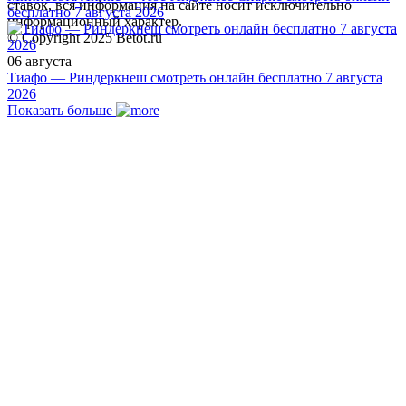
ставок, вся информация на сайте носит исключительно
бесплатно 7 августа 2026
информационный характер.
© Copyright 2025 Betot.ru
06 августа
Тиафо — Риндеркнеш смотреть онлайн бесплатно 7 августа
2026
Показать больше