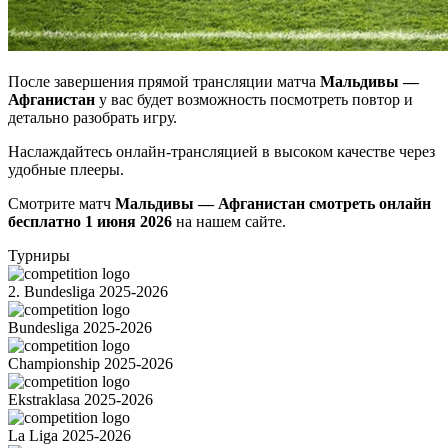
После завершения прямой трансляции матча
Мальдивы —
Афганистан
у вас будет возможность посмотреть повтор и
детально разобрать игру.
Наслаждайтесь онлайн-трансляцией в высоком качестве через
удобные плееры.
Смотрите матч
Мальдивы — Афганистан смотреть онлайн
бесплатно 1 июня 2026
на нашем сайте.
Турниры
2. Bundesliga 2025-2026
Bundesliga 2025-2026
Championship 2025-2026
Ekstraklasa 2025-2026
La Liga 2025-2026