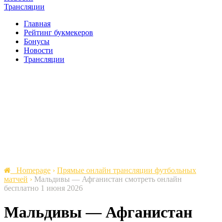
Трансляции
Главная
Рейтинг букмекеров
Бонусы
Новости
Трансляции
Homepage
›
Прямые онлайн трансляции футбольных
матчей
›
Мальдивы — Афганистан смотреть онлайн
бесплатно 1 июня 2026
Мальдивы — Афганистан