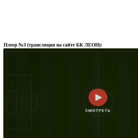
Плеер №3 (трансляция на сайте БК ЛЕОН):