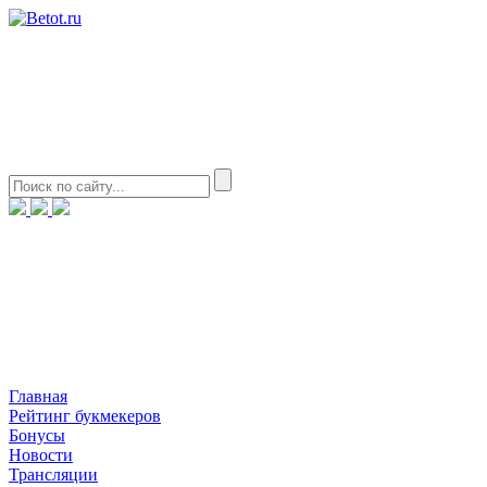
Главная
Рейтинг букмекеров
Бонусы
Новости
Трансляции