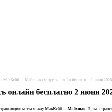
›
МакКейб — Майхшак смотреть онлайн бесплатно 2 июня 2026
 онлайн бесплатно 2 июня 20
н-трансляцию матча между
МакКейб — Майхшак
. Прямая транс