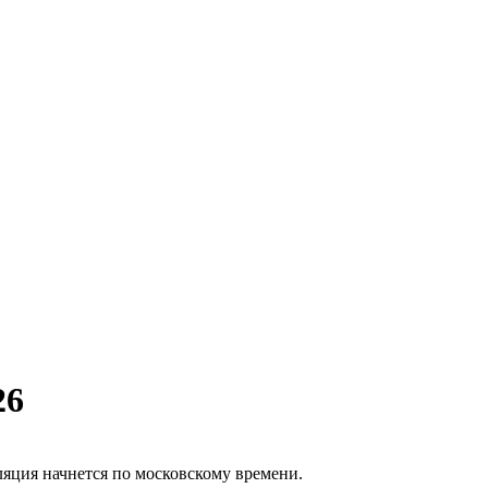
26
ляция начнется по московскому времени.