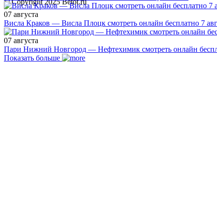
© Copyright 2025 Betot.ru
07 августа
Висла Краков — Висла Плоцк смотреть онлайн бесплатно 7 авг
07 августа
Пари Нижний Новгород — Нефтехимик смотреть онлайн беспла
Показать больше