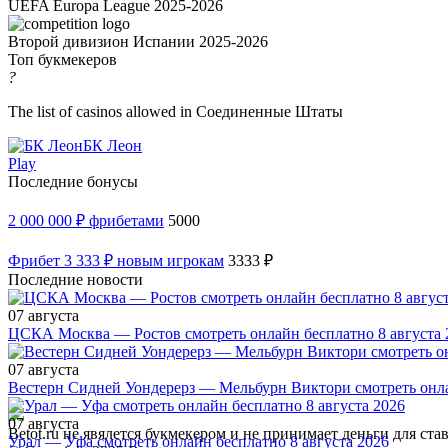
UEFA Europa League 2025-2026
Второй дивизион Испании 2025-2026
Топ букмекеров
?
The list of casinos allowed in Соединенные Штаты
БК Леон
Play
Последние бонусы
2 000 000 ₽ фрибетами
5000
Фрибет 3 333 ₽ новым игрокам
3333 ₽
Последние новости
07 августа
ЦСКА Москва — Ростов смотреть онлайн бесплатно 8 августа 
07 августа
Вестерн Сидней Уондерерз — Мельбурн Виктори смотреть онла
07 августа
Betot.ru не явялется букмекером и не принимает деньги для с
Урал — Уфа смотреть онлайн бесплатно 8 августа 2026