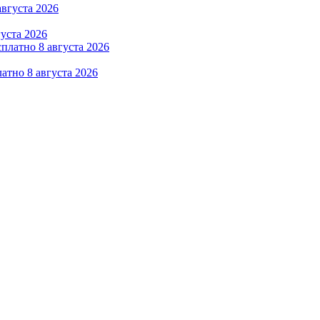
уста 2026
тно 8 августа 2026