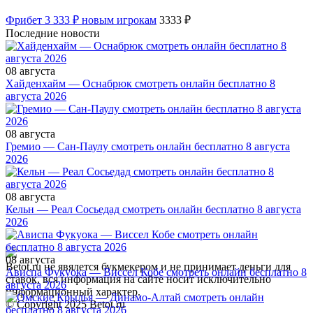
Фрибет 3 333 ₽ новым игрокам
3333 ₽
Последние новости
08 августа
Хайденхайм — Оснабрюк смотреть онлайн бесплатно 8
августа 2026
08 августа
Гремио — Сан-Паулу смотреть онлайн бесплатно 8 августа
2026
08 августа
Кельн — Реал Сосьедад смотреть онлайн бесплатно 8 августа
2026
08 августа
Betot.ru не явялется букмекером и не принимает деньги для
Ависпа Фукуока — Виссел Кобе смотреть онлайн бесплатно 8
ставок, вся информация на сайте носит исключительно
августа 2026
информационный характер.
© Copyright 2025 Betot.ru