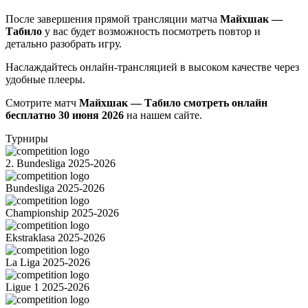
После завершения прямой трансляции матча
Майхшак —
Табило
у вас будет возможность посмотреть повтор и
детально разобрать игру.
Наслаждайтесь онлайн-трансляцией в высоком качестве через
удобные плееры.
Смотрите матч
Майхшак — Табило смотреть онлайн
бесплатно 30 июня 2026
на нашем сайте.
Турниры
2. Bundesliga 2025-2026
Bundesliga 2025-2026
Championship 2025-2026
Ekstraklasa 2025-2026
La Liga 2025-2026
Ligue 1 2025-2026