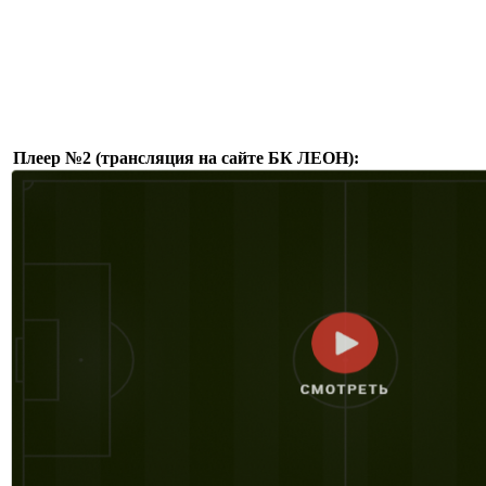
Плеер №2 (трансляция на сайте БК ЛЕОН):