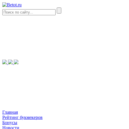
Главная
Рейтинг букмекеров
Бонусы
Новости