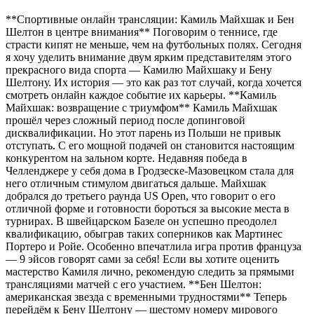
**Спортивные онлайн трансляции: Камиль Майхшак и Бен
Шелтон в центре внимания** Поговорим о теннисе, где
страсти кипят не меньше, чем на футбольных полях. Сегодня
я хочу уделить внимание двум ярким представителям этого
прекрасного вида спорта — Камилю Майхшаку и Бену
Шелтону. Их история — это как раз тот случай, когда хочется
смотреть онлайн каждое событие их карьеры. **Камиль
Майхшак: возвращение с триумфом** Камиль Майхшак
прошёл через сложный период после допинговой
дисквалификации. Но этот парень из Польши не привык
отступать. С его мощной подачей он становится настоящим
конкурентом на зальном корте. Недавняя победа в
Челленджере у себя дома в Гродзеске-Мазовецком стала для
него отличным стимулом двигаться дальше. Майхшак
добрался до третьего раунда US Open, что говорит о его
отличной форме и готовности бороться за высокие места в
турнирах. В швейцарском Базеле он успешно преодолел
квалификацию, обыграв таких соперников как Мартинес
Портеро и Ройе. Особенно впечатлила игра против француза
— 9 эйсов говорят сами за себя! Если вы хотите оценить
мастерство Камиля лично, рекомендую следить за прямыми
трансляциями матчей с его участием. **Бен Шелтон:
американская звезда с временными трудностями** Теперь
перейдём к Бену Шелтону — шестому номеру мирового