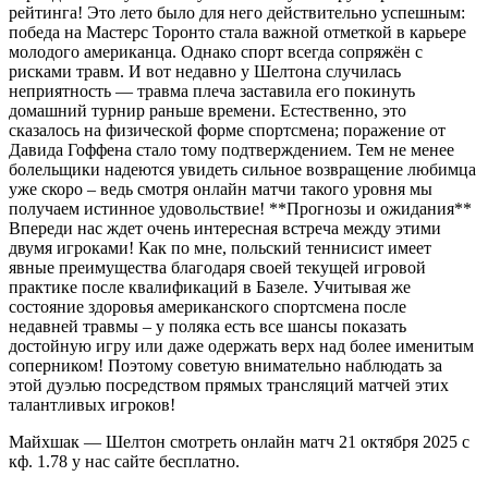
рейтинга! Это лето было для него действительно успешным:
победа на Мастерс Торонто стала важной отметкой в карьере
молодого американца. Однако спорт всегда сопряжён с
рисками травм. И вот недавно у Шелтона случилась
неприятность — травма плеча заставила его покинуть
домашний турнир раньше времени. Естественно, это
сказалось на физической форме спортсмена; поражение от
Давида Гоффена стало тому подтверждением. Тем не менее
болельщики надеются увидеть сильное возвращение любимца
уже скоро – ведь смотря онлайн матчи такого уровня мы
получаем истинное удовольствие! **Прогнозы и ожидания**
Впереди нас ждет очень интересная встреча между этими
двумя игроками! Как по мне, польский теннисист имеет
явные преимущества благодаря своей текущей игровой
практике после квалификаций в Базеле. Учитывая же
состояние здоровья американского спортсмена после
недавней травмы – у поляка есть все шансы показать
достойную игру или даже одержать верх над более именитым
соперником! Поэтому советую внимательно наблюдать за
этой дуэлью посредством прямых трансляций матчей этих
талантливых игроков!
Майхшак — Шелтон cмотреть онлайн матч 21 октября 2025 с
кф. 1.78 у нас сайте бесплатно.