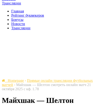
Трансляции
Главная
Рейтинг букмекеров
Бонусы
Новости
Трансляции
Homepage
›
Прямые онлайн трансляции футбольных
матчей
›
Майхшак — Шелтон cмотреть онлайн матч 21
октября 2025 с кф. 1.78
Майхшак — Шелтон