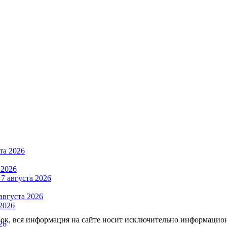
 2026
августа 2026
тавок, вся информация на сайте носит исключительно информацио
26