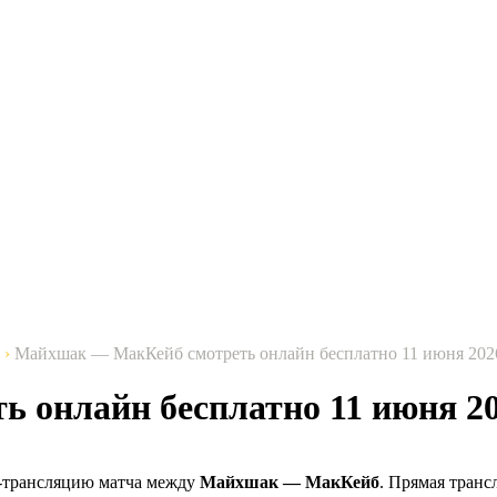
›
Майхшак — МакКейб смотреть онлайн бесплатно 11 июня 202
 онлайн бесплатно 11 июня 2
н-трансляцию матча между
Майхшак — МакКейб
. Прямая транс