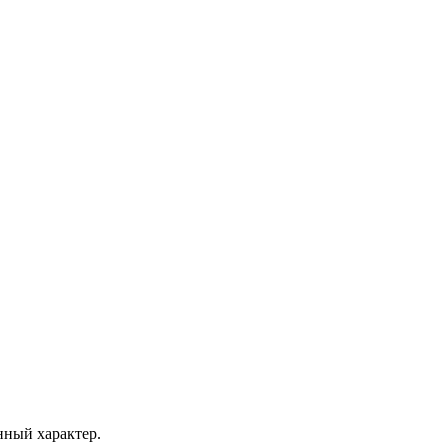
нный характер.