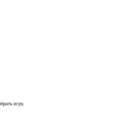
брать игру.