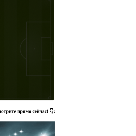
трите прямо сейчас! 👇: