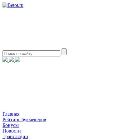
Главная
Рейтинг букмекеров
Бонусы
Новости
Трансляции