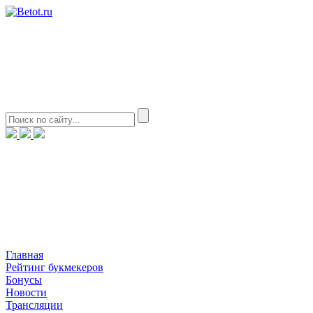
Главная
Рейтинг букмекеров
Бонусы
Новости
Трансляции