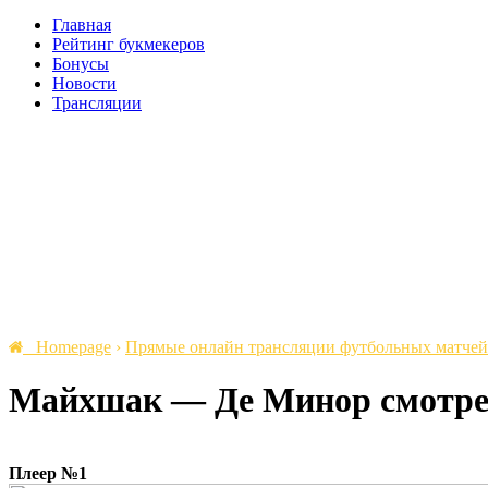
Главная
Рейтинг букмекеров
Бонусы
Новости
Трансляции
Homepage
›
Прямые онлайн трансляции футбольных матчей
Майхшак — Де Минор cмотрет
Плеер №1