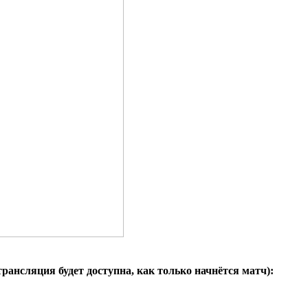
ансляция будет доступна, как только начнётся матч):