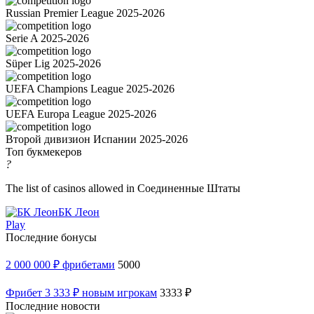
Russian Premier League 2025-2026
Serie A 2025-2026
Süper Lig 2025-2026
UEFA Champions League 2025-2026
UEFA Europa League 2025-2026
Второй дивизион Испании 2025-2026
Топ букмекеров
?
The list of casinos allowed in Соединенные Штаты
БК Леон
Play
Последние бонусы
2 000 000 ₽ фрибетами
5000
Фрибет 3 333 ₽ новым игрокам
3333 ₽
Последние новости