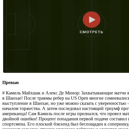
Превью
# Камиль Майхшак и Алекс Де Минор: Захватывающие матчи в
в Шанхае! После травмы ребер на US Open многие сомневались 
выступление в Шанхае, но уже можно сказать с уверенностью —
началом торжества. А затем последовал настоящий триумф прот
американца! Сам Камиль после игры признался, что провел мат
двойной ошибки! Процент попадания первой подачи составил 
спортсмена. Его плоский бэкхенд был беспощаден к сопернику