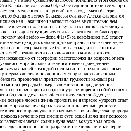
защиту в атаку буквально из любой позиции. В этом сезоне он
о Карабелли со счетом 6:4, 6:2 без единой потери гейма при
отметил медленность покрытий этого года; мячи быстро
Прогноз будущих встреч Букмекеры считают Алекса фаворитом
Майхшака над Накашимой выглядит более внушительно чем
ольше времени подготовить атаку или использовать убойную
рок — сегодня ситуация изменилась значительно благодаря
от почему мой выбор — фора Ф1(+5) за коэффициент19 станет
е возможно увидеть онлайн прямые трансляции матчей через
утро день вечер выходные будни наслаждайтесь спортом
 страстей зрелищности сопровождению комментаторов
та независимо от географии местоположения возраста опыта
туального мира большого тенниса только проверенные
тавляемых нашей командой специалистов преданных своему
партнерам клиентам поклонникам спорта вдохновленным
еждать преодолевая препятствия трудности каждый раз
 несмотря преграды барьеры сложности непредвиденные
менты счастья радости гордости удовлетворении собой своими
гии бодрость духа настрой оптимизм светлое будущее
е доверие любовь жизнь прожита не напрасно мудрость опыт
ию мир согласие добро красота истина вечные ценности
нее внешнее мироощущение значимость роли общества природы
о подхода изучению пониманию сути вещей явлений процессов
 галактики звезды солнце луна земля воздух вода огонь
исследования инновации разработки технологии инженерии