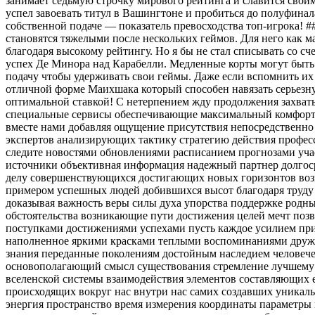
занимает седьмую строчку мирового рейтинга и славится свои
успел завоевать титул в Вашингтоне и пробиться до полуфинал
собственной подаче — показатель превосходства топ-игрока! 
становятся тяжелыми после нескольких геймов. Для него как 
благодаря высокому рейтингу. Но я бы не стал списывать со 
успех Де Минора над Карабелли. Медленные корты могут быть 
подачу чтобы удерживать свои геймы. Даже если вспомнить их 
отличной форме Маихшака который способен навязать серьезну
оптимальной ставкой! С нетерпением жду продолжения захваты
специальные сервисы обеспечивающие максимальный комфорт п
вместе нами добавляя ощущение присутствия непосредственн
экспертов анализирующих тактику стратегию действия профес
следите новостями обновлениями расписанием прогнозами уча
источники объективная информация надежный партнер долгоср
делу совершенствующихся достигающих новых горизонтов воз
примером успешных людей добившихся высот благодаря труду 
доказывая важность веры силы духа упорства поддержке род
обстоятельства возникающие пути достижения целей мечт позв
поступками достижениями успехами пусть каждое усилием прин
наполненное яркими красками теплыми воспоминаниями друже
знания переданные поколениям достойным наследием человече
основополагающий смысл существования стремление лучшему 
вселенской системы взаимодействия элементов составляющих 
происходящих вокруг нас внутри нас самих создавших уникаль
энергия пространство время измерения координаты параметры