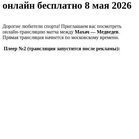
онлайн бесплатно 8 мая 2026
Дорогие любители спорта! Приглашаем вас посмотреть
онлайн-трансляцию матча между
Махач — Медведев
.
Прямая трансляция начнется по московскому времени.
Плеер №2 (трансляция запустится после рекламы):