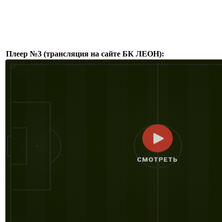
Плеер №3 (трансляция на сайте БК ЛЕОН):