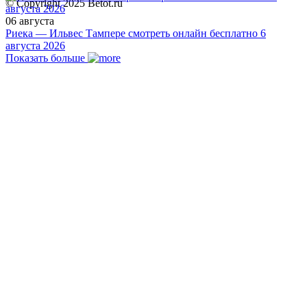
© Copyright 2025 Betot.ru
06 августа
Риека — Ильвес Тампере смотреть онлайн бесплатно 6
августа 2026
Показать больше