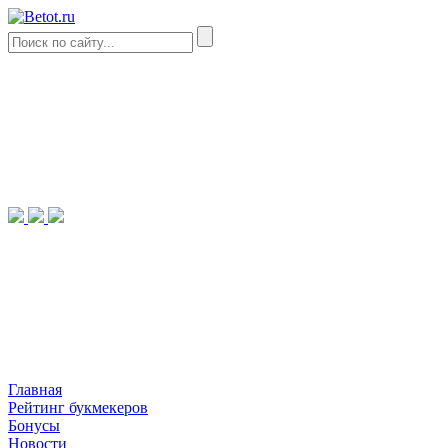
Главная
Рейтинг букмекеров
Бонусы
Новости