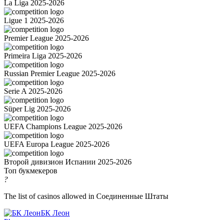
La Liga 2025-2026
Ligue 1 2025-2026
Premier League 2025-2026
Primeira Liga 2025-2026
Russian Premier League 2025-2026
Serie A 2025-2026
Süper Lig 2025-2026
UEFA Champions League 2025-2026
UEFA Europa League 2025-2026
Второй дивизион Испании 2025-2026
Топ букмекеров
?
The list of casinos allowed in Соединенные Штаты
БК Леон