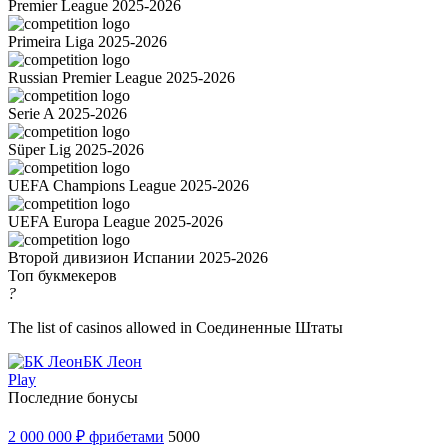
Premier League 2025-2026
Primeira Liga 2025-2026
Russian Premier League 2025-2026
Serie A 2025-2026
Süper Lig 2025-2026
UEFA Champions League 2025-2026
UEFA Europa League 2025-2026
Второй дивизион Испании 2025-2026
Топ букмекеров
?
The list of casinos allowed in Соединенные Штаты
БК Леон
Play
Последние бонусы
2 000 000 ₽ фрибетами
5000