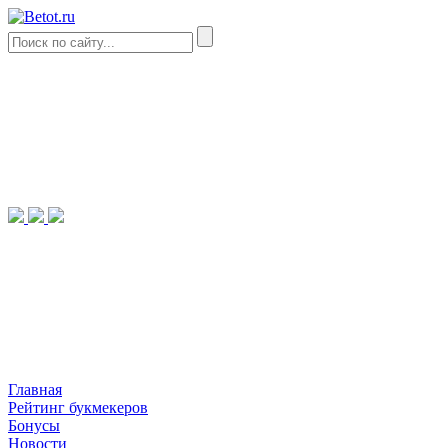
Главная
Рейтинг букмекеров
Бонусы
Новости