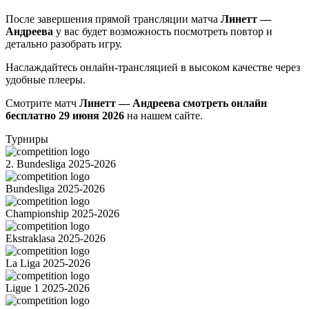
После завершения прямой трансляции матча
Линетт —
Андреева
у вас будет возможность посмотреть повтор и
детально разобрать игру.
Наслаждайтесь онлайн-трансляцией в высоком качестве через
удобные плееры.
Смотрите матч
Линетт — Андреева смотреть онлайн
бесплатно 29 июня 2026
на нашем сайте.
Турниры
2. Bundesliga 2025-2026
Bundesliga 2025-2026
Championship 2025-2026
Ekstraklasa 2025-2026
La Liga 2025-2026
Ligue 1 2025-2026