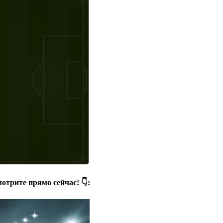
трите прямо сейчас! 👇: