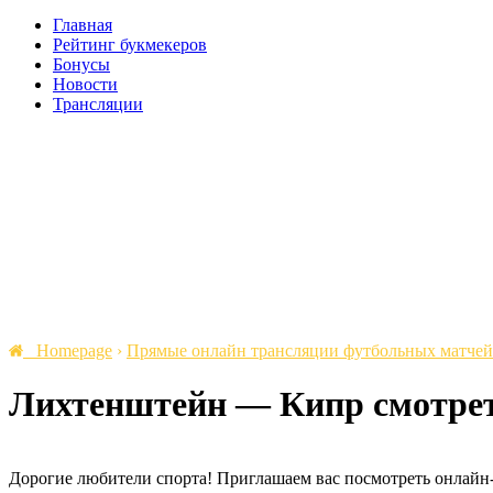
Главная
Рейтинг букмекеров
Бонусы
Новости
Трансляции
Homepage
›
Прямые онлайн трансляции футбольных матчей
Лихтенштейн — Кипр смотреть
Дорогие любители спорта! Приглашаем вас посмотреть онлай