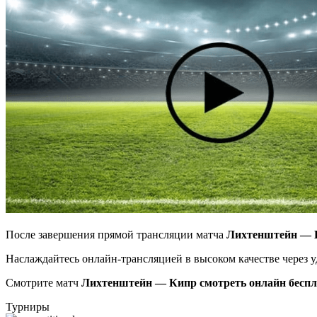
После завершения прямой трансляции матча
Лихтенштейн — 
Наслаждайтесь онлайн-трансляцией в высоком качестве через 
Смотрите матч
Лихтенштейн — Кипр смотреть онлайн беспл
Турниры