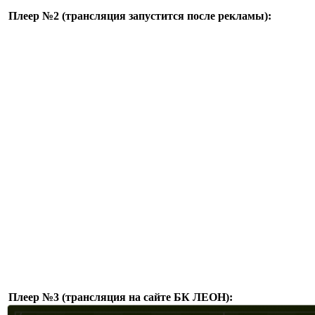
Плеер №2 (трансляция запустится после рекламы):
Плеер №3 (трансляция на сайте БК ЛЕОН):