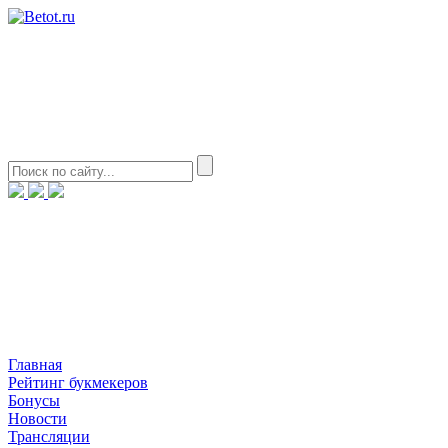
Главная
Рейтинг букмекеров
Бонусы
Новости
Трансляции