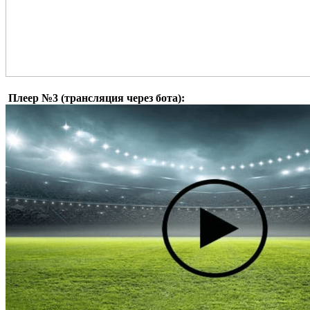
Плеер №3 (трансляция через бота):