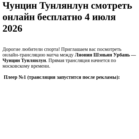
Чунцин Тунлянлун смотреть
онлайн бесплатно 4 июля
2026
Дорогие любители спорта! Приглашаем вас посмотреть
онлайн-трансляцию матча между
Ляонин Шэньян Урбань —
Чунцин Тунлянлун
. Прямая трансляция начнется по
московскому времени.
Плеер №1 (трансляция запустится после рекламы):