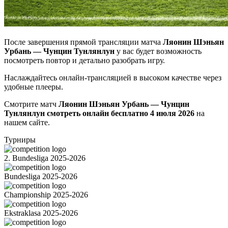
После завершения прямой трансляции матча
Ляонин Шэньян
Урбань — Чунцин Тунлянлун
у вас будет возможность
посмотреть повтор и детально разобрать игру.
Наслаждайтесь онлайн-трансляцией в высоком качестве через
удобные плееры.
Смотрите матч
Ляонин Шэньян Урбань — Чунцин
Тунлянлун смотреть онлайн бесплатно 4 июля 2026
на
нашем сайте.
Турниры
2. Bundesliga 2025-2026
Bundesliga 2025-2026
Championship 2025-2026
Ekstraklasa 2025-2026