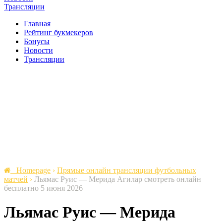
Трансляции
Главная
Рейтинг букмекеров
Бонусы
Новости
Трансляции
Homepage
›
Прямые онлайн трансляции футбольных
матчей
›
Льямас Руис — Мерида Агилар смотреть онлайн
бесплатно 5 июня 2026
Льямас Руис — Мерида