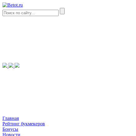
Главная
Рейтинг букмекеров
Бонусы
Новости