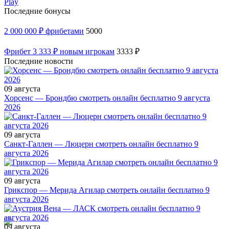
Play
Последние бонусы
2 000 000 ₽ фрибетами
5000
Фрибет 3 333 ₽ новым игрокам
3333 ₽
Последние новости
09 августа
Хорсенс — Брондбю смотреть онлайн бесплатно 9 августа
2026
09 августа
Санкт-Галлен — Люцерн смотреть онлайн бесплатно 9
августа 2026
09 августа
Грикспор — Мерида Агилар смотреть онлайн бесплатно 9
августа 2026
09 августа