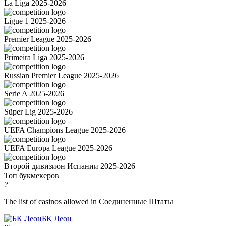
La Liga 2025-2026
Ligue 1 2025-2026
Premier League 2025-2026
Primeira Liga 2025-2026
Russian Premier League 2025-2026
Serie A 2025-2026
Süper Lig 2025-2026
UEFA Champions League 2025-2026
UEFA Europa League 2025-2026
Второй дивизион Испании 2025-2026
Топ букмекеров
?
The list of casinos allowed in Соединенные Штаты
БК Леон