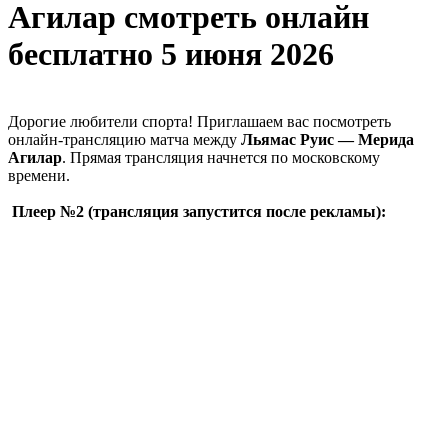
Агилар смотреть онлайн
бесплатно 5 июня 2026
Дорогие любители спорта! Приглашаем вас посмотреть
онлайн-трансляцию матча между
Льямас Руис — Мерида
Агилар
. Прямая трансляция начнется по московскому
времени.
Плеер №2 (трансляция запустится после рекламы):