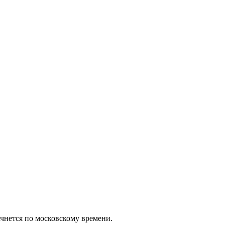
ачнется по московскому времени.