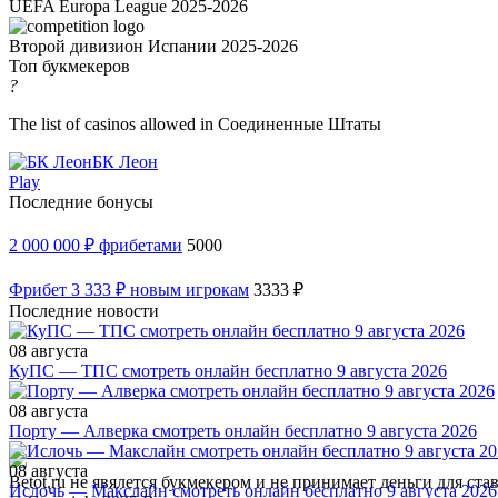
UEFA Europa League 2025-2026
Второй дивизион Испании 2025-2026
Топ букмекеров
?
The list of casinos allowed in Соединенные Штаты
БК Леон
Play
Последние бонусы
2 000 000 ₽ фрибетами
5000
Фрибет 3 333 ₽ новым игрокам
3333 ₽
Последние новости
08 августа
КуПС — ТПС смотреть онлайн бесплатно 9 августа 2026
08 августа
Порту — Алверка смотреть онлайн бесплатно 9 августа 2026
08 августа
Betot.ru не явялется букмекером и не принимает деньги для с
Ислочь — Макслайн смотреть онлайн бесплатно 9 августа 2026