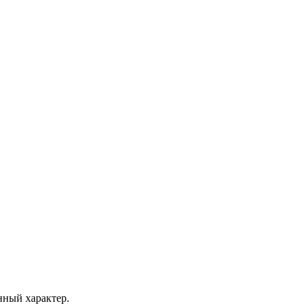
нный характер.