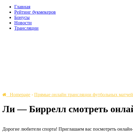
Главная
Рейтинг букмекеров
Бонусы
Новости
Трансляции
Homepage
›
Прямые онлайн трансляции футбольных матчей
Ли — Биррелл смотреть онлай
Дорогие любители спорта! Приглашаем вас посмотреть онлай