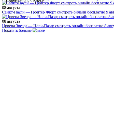
© Copyright 2025 Betot.ru
08 августа
Санкт-Паули — Гройтер Фюрт смотреть онлайн бесплатно 9 авг
08 августа
Црвена Звезда — Нови-Пазаp смотреть онлайн бесплатно 8 авг
Показать больше