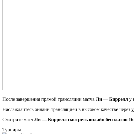
После завершения прямой трансляции матча
Ли — Биррелл
у 
Наслаждайтесь онлайн-трансляцией в высоком качестве через 
Смотрите матч
Ли — Биррелл смотреть онлайн бесплатно 16
Турниры